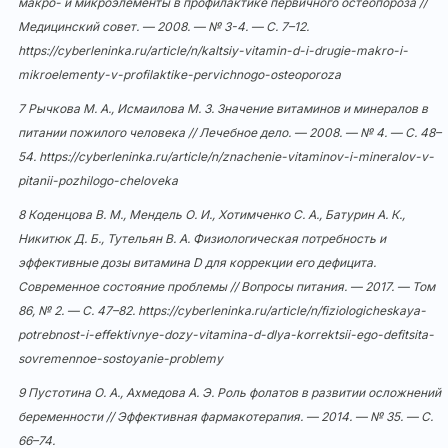
макро- и микроэлементы в профилактике первичного остеопороза //
Медицинский совет. — 2008. — № 3-4. — С. 7–12.
https://cyberleninka.ru/article/n/kaltsiy-vitamin-d-i-drugie-makro-i-
mikroelementy-v-profilaktike-pervichnogo-osteoporoza
7 Рычкова М. А., Исмаилова М. З. Значение витаминов и минералов в
питании пожилого человека // Лечебное дело. — 2008. — № 4. — С. 48–
54.
https://cyberleninka.ru/article/n/znachenie-vitaminov-i-mineralov-v-
pitanii-pozhilogo-cheloveka
8 Коденцова В. М., Мендель О. И., Хотимченко С. А., Батурин А. К.,
Никитюк Д. Б., Тутельян В. А. Физиологическая потребность и
эффективные дозы витамина D для коррекции его дефицита.
Современное состояние проблемы // Вопросы питания. — 2017. — Том
86, № 2. — С. 47–82.
https://cyberleninka.ru/article/n/fiziologicheskaya-
potrebnost-i-effektivnye-dozy-vitamina-d-dlya-korrektsii-ego-defitsita-
sovremennoe-sostoyanie-problemy
9 Пустотина О. А., Ахмедова А. Э. Роль фолатов в развитии осложнений
беременности // Эффективная фармакотерапия. — 2014. — № 35. — С.
66–74.