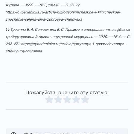
журнал. — 1999. — № 3, том 18. — С. 16–22.
https://cyberleninka.ru/article/n/biogeohimicheskoe-i-klinicheskoe-
znachenie-selena-dlya-zdorovya-cheloveka
14 Трошина Е. А. Сенюшкина Е. С. Прямые и опосредованные эффекты
трийодтиронина // Архивъ внутренней медицины. — 2020. — № 4. — С.
262–271.
https://cyberleninka.ru/article/n/pryamye-i-oposredovannye-
effekty-triyodtironina
Пожалуйста, оцените эту статью: