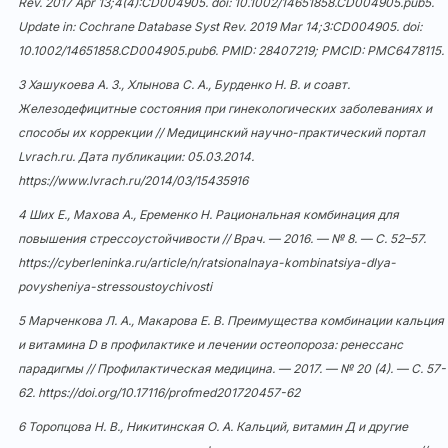
Rev. 2017 Apr 13;4(4):CD004905. doi: 10.1002/14651858.CD004905.pub5.
Update in: Cochrane Database Syst Rev. 2019 Mar 14;3:CD004905. doi:
10.1002/14651858.CD004905.pub6
. PMID: 28407219; PMCID: PMC6478115.
3 Хашукоева А. З., Хлынова С. А., Бурденко Н. В. и соавт.
Железодефицитные состояния при гинекологических заболеваниях и
способы их коррекции // Медицинский научно-практический портал
Lvrach.ru. Дата публикации: 05.03.2014.
https://www.lvrach.ru/2014/03/15435916
4 Ших Е., Махова А., Еременко Н. Рациональная комбинация для
повышения стрессоустойчивости // Врач. — 2016. — № 8. — С. 52–57.
https://cyberleninka.ru/article/n/ratsionalnaya-kombinatsiya-dlya-
povysheniya-stressoustoychivosti
5 Марченкова Л. А., Макарова Е. В. Преимущества комбинации кальция
и витамина D в профилактике и лечении остеопороза: ренессанс
парадигмы // Профилактическая медицина. — 2017. — № 20 (4). — С. 57-
62.
https://doi.org/10.17116/profmed201720457-62
6 Торопцова Н. В., Никитинская О. А. Кальций, витамин Д и другие