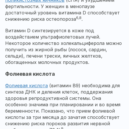
поликистозных яичников
(СПЯ) и ухудшением
фертильности. У женщин в менопаузе
достаточный уровень витамина D способствует
6,8
снижению риска остеопороза
.
Витамин D синтезируется в коже под
воздействием ультрафиолетовых лучей.
Некоторое количество холекальциферола можно
получить из жирной рыбы (лосося, сардин,
сельди), печени трески, яичных желтков,
обогащенных молочных продуктов.
Фолиевая кислота
Фолиевая кислота
(витамин B9) необходима для
синтеза ДНК и деления клеток, поддержания
здоровья репродуктивной системы. Она
особенно значима при планировании и во время
беременности. Показано, что прием фолиевой
кислоты за три месяца до зачатия способствует
снижению риска пороков развития нервной
9