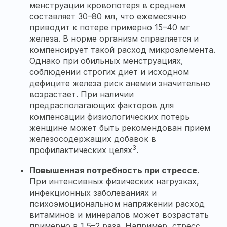
менструации кровопотеря в среднем
составляет 30–80 мл, что ежемесячно
приводит к потере примерно 15–40 мг
железа. В норме организм справляется и
компенсирует такой расход микроэлемента.
Однако при обильных менструациях,
соблюдении строгих диет и исходном
дефиците железа риск анемии значительно
возрастает. При наличии
предрасполагающих факторов для
компенсации физиологических потерь
женщине может быть рекомендован прием
железосодержащих добавок в
3
профилактических целях
.
Повышенная потребность при стрессе.
При интенсивных физических нагрузках,
инфекционных заболеваниях и
психоэмоциональном напряжении расход
витаминов и минералов может возрастать
примерно в 1,5–2 раза. Например, стресс