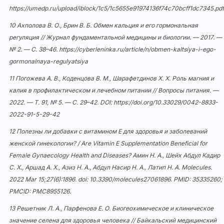
https://umedp.ru/upload/iblock/1c5/1c5655e91974136f74c70bcff1dc7345.pdf
10 Ахполова В. О., Брин В. Б. Обмен кальция и его гормональная
регуляция // Журнал фундаментальной медицины и биологии. — 2017. —
№ 2. — С. 38–46.
https://cyberleninka.ru/article/n/obmen-kaltsiya-i-ego-
gormonalnaya-regulyatsiya
11 Погожева А. В., Коденцова В. М., Шарафетдинов Х. Х. Роль магния и
калия в профилактическом и лечебном питании // Вопросы питания. —
2022. — Т. 91, № 5. — С. 29–42. DOI:
https://doi.org/10.33029/0042-8833-
2022-91-5-29-42
12 Полезны ли добавки с витамином Е для здоровья и заболеваний
женской гинекологии? / Are Vitamin E Supplementation Beneficial for
Female Gynaecology Health and Diseases? Амин Н. А., Шейх Абдул Кадир
С. Х., Аршад А. Х., Азиз Н. А., Абдул Насир Н. А., Латип Н. А. Molecules.
2022 Mar 15;27(6):1896. doi:
10.3390/molecules27061896
. PMID: 35335260;
PMCID: PMC8955126.
13 Решетник Л. А., Парфенова Е. О. Биогеохимическое и клиническое
значение селена для здоровья человека // Байкальский медицинский