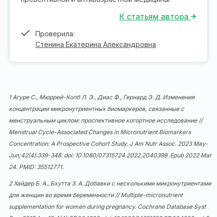
К статьям автора
Проверила:
Стенина Екатерина Александровна
1 Агуре С., Мюррей-Колб Л. Э., Диас Ф., Гернард Э. Д. Изменения
концентрации микронутриентных биомаркеров, связанные с
менструальным циклом: проспективное когортное исследование //
Menstrual Cycle-Associated Changes in Micronutrient Biomarkers
Concentration: A Prospective Cohort Study. J Am Nutr Assoc. 2023 May-
Jun;42(4):339-348. doi:
10.1080/07315724.2022.2040399
. Epub 2022 Mar
24. PMID: 35512771.
2 Хайдер Б. А., Бхутта З. А. Добавки с несколькими микронутриентами
для женщин во время беременности // Multiple-micronutrient
supplementation for women during pregnancy. Cochrane Database Syst