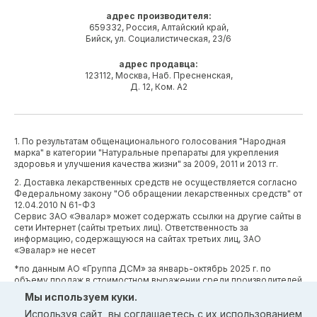
адрес производителя:
659332, Россия, Алтайский край,
Бийск, ул. Социалистическая, 23/6
адрес продавца:
123112, Москва, Наб. Пресненская,
Д. 12, Ком. А2
1. По результатам общенационального голосования "Народная
марка" в категории "Натуральные препараты для укрепления
здоровья и улучшения качества жизни" за 2009, 2011 и 2013 гг.
2. Доставка лекарственных средств не осуществляется согласно
Федеральному закону "Об обращении лекарственных средств" от
12.04.2010 N 61-ФЗ
Сервис ЗАО «Эвалар» может содержать ссылки на другие сайты в
сети Интернет (сайты третьих лиц). Ответственность за
информацию, содержащуюся на сайтах третьих лиц, ЗАО
«Эвалар» не несет
*по данным АО «Группа ДСМ» за январь-октябрь 2025 г. по
объему продаж в стоимостном выражении среди производителей
БАД (без учета СТМ) БАД (без учета СТМ).
Мы используем куки.
*Производственные процессы и системы менеджмента ЗАО
Используя сайт, вы соглашаетесь с
их использованием