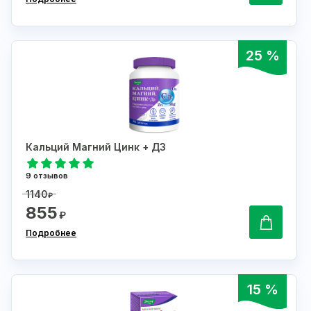
25 %
Кальций Магний Цинк + Д3
9 отзывов
1140
₽
855
₽
Подробнее
15 %