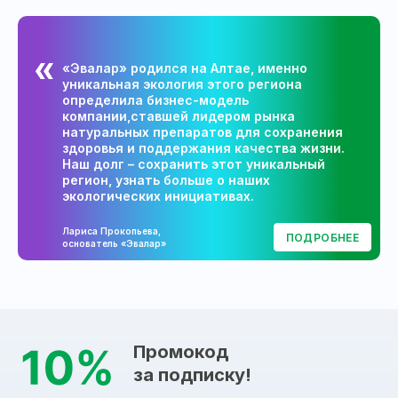
«Эвалар» родился на Алтае, именно
уникальная экология этого региона
определила бизнес-модель
компании,ставшей лидером рынка
натуральных препаратов для сохранения
здоровья и поддержания качества жизни.
Наш долг – сохранить этот уникальный
регион, узнать больше о наших
экологических инициативах.
Лариса Прокопьева,
ПОДРОБНЕЕ
основатель «Эвалар»
Промокод
за подписку!