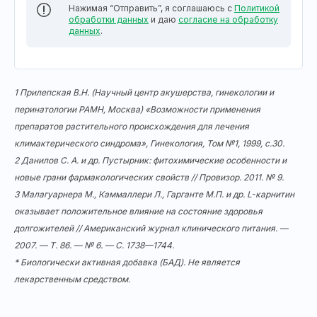
Нажимая “Отправить”, я соглашаюсь с
Политикой
обработки данных
и даю
согласие на обработку
данных
.
1 Прилепская В.Н. (Научный центр акушерства, гинекологии и
перинатологии РАМН, Москва) «Возможности применения
препаратов растительного происхождения для лечения
климактерического синдрома», Гинекология, Том №1, 1999, с.30.
2 Данилов С. А. и др. Пустырник: фитохимические особенности и
новые грани фармакологических свойств // Провизор. 2011. № 9.
3 Малагуарнера М., Каммаллери Л., Гарганте М.П. и др. L-карнитин
оказывает положительное влияние на состояние здоровья
долгожителей // Американский журнал клинического питания. —
2007. — Т. 86. — № 6. — С. 1738—1744.
* Биологически активная добавка (БАД). Не является
лекарственным средством.