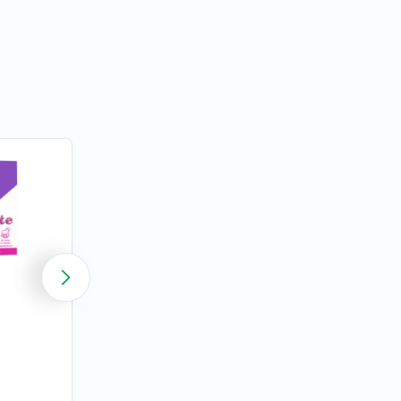
Тройная Омега-3 950
мг
58 отзывов
1148
₽
Купить