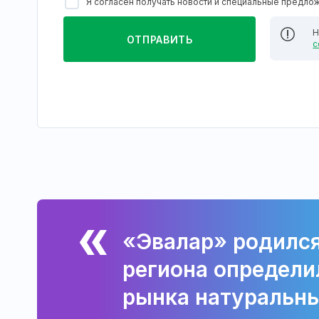
Я согласен получать новости и специальные предло
Н
с
«Эвалар» родился
региона определи
рынка натуральны