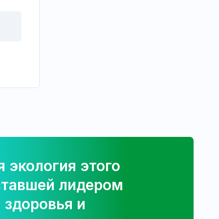
 экология этого
ставшей лидером
 здоровья и