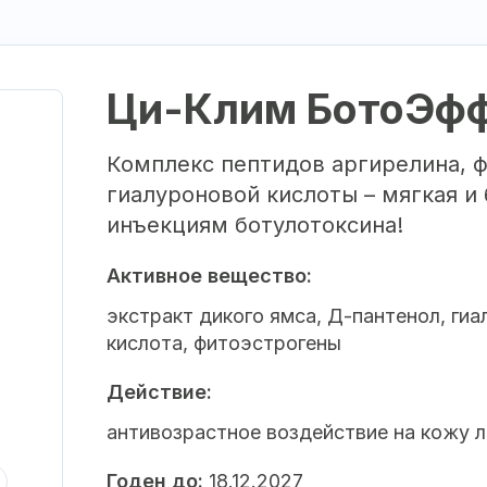
Ци-Клим БотоЭф
Комплекс пептидов аргирелина, ф
гиалуроновой кислоты – мягкая и
инъекциям ботулотоксина!
Активное вещество:
экстракт дикого ямса, Д-пантенол, ги
кислота, фитоэстрогены
Действие:
антивозрастное воздействие на кожу 
Годен до:
18.12.2027