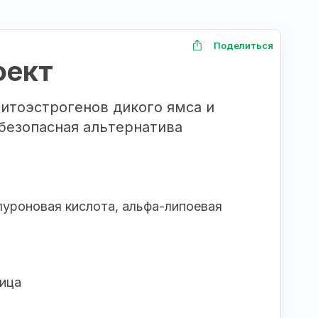
Поделиться
фект
итоэстрогенов дикого ямса и
 безопасная альтернатива
алуроновая кислота, альфа-липоевая
лица