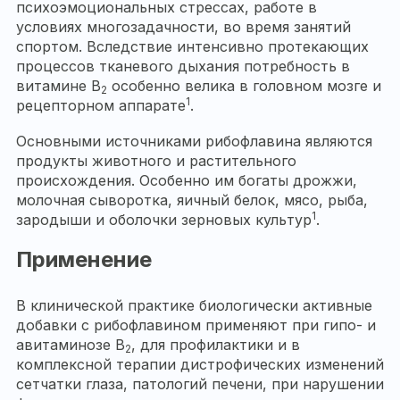
психоэмоциональных стрессах, работе в
условиях многозадачности, во время занятий
спортом. Вследствие интенсивно протекающих
процессов тканевого дыхания потребность в
витамине В
особенно велика в головном мозге и
2
1
рецепторном аппарате
.
Основными источниками рибофлавина являются
продукты животного и растительного
происхождения. Особенно им богаты дрожжи,
молочная сыворотка, яичный белок, мясо, рыба,
1
зародыши и оболочки зерновых культур
.
Применение
В клинической практике биологически активные
добавки с рибофлавином применяют при гипо- и
авитаминозе В
, для профилактики и в
2
комплексной терапии дистрофических изменений
сетчатки глаза, патологий печени, при нарушении