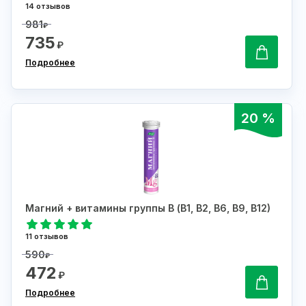
14 отзывов
981
₽
735
₽
Подробнее
20 %
Магний + витамины группы В (В1, В2, В6, В9, В12)
11 отзывов
590
₽
472
₽
Подробнее