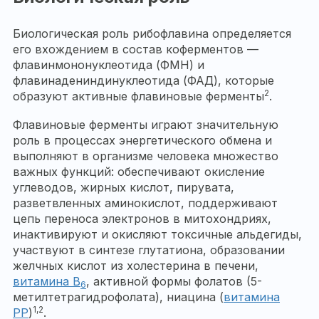
Биологическая роль рибофлавина определяется
его вхождением в состав коферментов —
флавинмононуклеотида (ФМН) и
флавинадениндинуклеотида (ФАД), которые
2
образуют активные флавиновые ферменты
.
Флавиновые ферменты играют значительную
роль в процессах энергетического обмена и
выполняют в организме человека множество
важных функций: обеспечивают окисление
углеводов, жирных кислот, пирувата,
разветвленных аминокислот, поддерживают
цепь переноса электронов в митохондриях,
инактивируют и окисляют токсичные альдегиды,
участвуют в синтезе глутатиона, образовании
желчных кислот из холестерина в печени,
витамина B
, активной формы фолатов (5-
6
метилтетрагидрофолата), ниацина (
витамина
1,2
РР
)
.