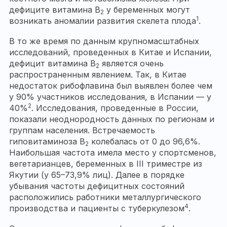
дефиците витамина В
у беременных могут
2
1
возникать аномалии развития скелета плода
.
В то же время по данным крупномасштабных
исследований, проведенных в Китае и Испании,
дефицит витамина B
является очень
2
распространенным явлением. Так, в Китае
недостаток рибофлавина был выявлен более чем
у 90% участников исследования, в Испании — у
2
40%
. Исследования, проведенные в России,
показали неоднородность данных по регионам и
группам населения. Встречаемость
гиповитаминоза B
колебалась от 0 до 96,6%.
2
Наибольшая частота имела место у спортсменов,
вегетарианцев, беременных в III триместре из
Якутии (у 65–73,9% лиц). Далее в порядке
убывания частоты дефицитных состояний
расположились работники металлургического
4
производства и пациенты с туберкулезом
.