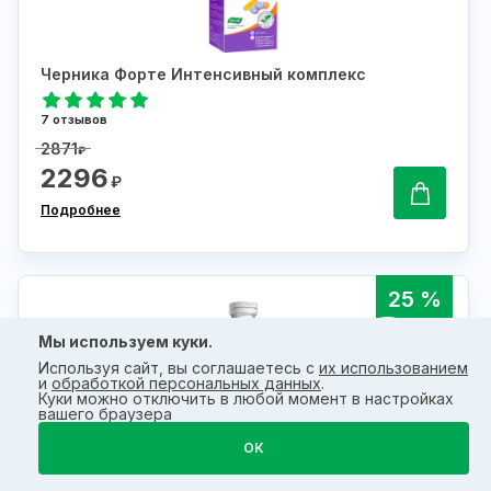
Черника Форте Интенсивный комплекс
7 отзывов
2871
₽
2296
₽
Подробнее
25 %
Мы используем куки.
Используя сайт, вы соглашаетесь с
их использованием
и
обработкой персональных данных
.
Куки можно отключить в любой момент в настройках
вашего браузера
Витамин С 1000 мг, шипучие таблетки
ОК
11 отзывов