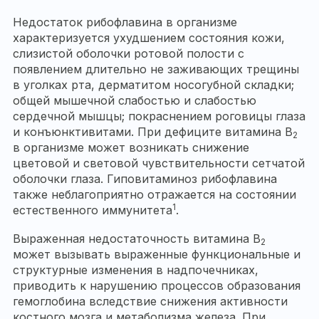
Недостаток рибофлавина в организме
характеризуется ухудшением состояния кожи,
слизистой оболочки ротовой полости с
появлением длительно не заживающих трещины
в уголках рта, дерматитом носогубной складки;
общей мышечной слабостью и слабостью
сердечной мышцы; покраснением роговицы глаза
и конъюнктивитами. При дефиците витамина B
2
в организме может возникать снижение
цветовой и световой чувствительности сетчатой
оболочки глаза. Гиповитаминоз рибофлавина
также неблагоприятно отражается на состоянии
1
естественного иммунитета
.
Выраженная недостаточность витамина B
2
может вызывать выраженные функциональные и
структурные изменения в надпочечниках,
приводить к нарушению процессов образования
гемоглобина вследствие снижения активности
костного мозга и метаболизма железа. При