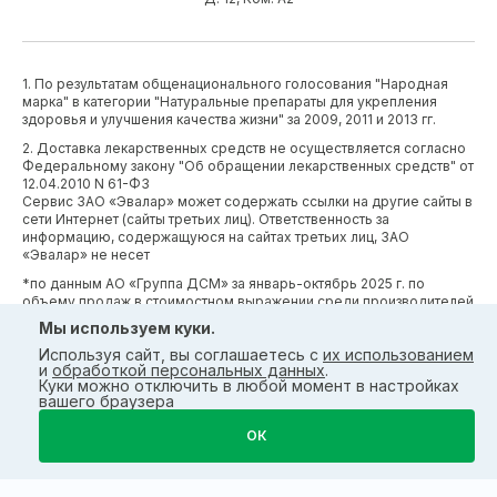
1. По результатам общенационального голосования "Народная
марка" в категории "Натуральные препараты для укрепления
здоровья и улучшения качества жизни" за 2009, 2011 и 2013 гг.
2. Доставка лекарственных средств не осуществляется согласно
Федеральному закону "Об обращении лекарственных средств" от
12.04.2010 N 61-ФЗ
Сервис ЗАО «Эвалар» может содержать ссылки на другие сайты в
сети Интернет (сайты третьих лиц). Ответственность за
информацию, содержащуюся на сайтах третьих лиц, ЗАО
«Эвалар» не несет
*по данным АО «Группа ДСМ» за январь-октябрь 2025 г. по
объему продаж в стоимостном выражении среди производителей
БАД (без учета СТМ) БАД (без учета СТМ).
Мы используем куки.
*Производственные процессы и системы менеджмента ЗАО
Используя сайт, вы соглашаетесь с
их использованием
«Эвалар» сертифицированы в соответствии с требованиями
и
обработкой персональных данных
.
международных сертификатов GMP, ISO, HACCP
Куки можно отключить в любой момент в настройках
вашего браузера
ОК