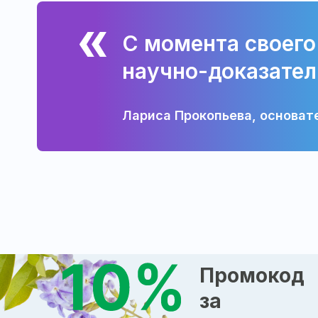
С момента своего
научно-доказател
Лариса Прокопьева, основат
Промокод
за