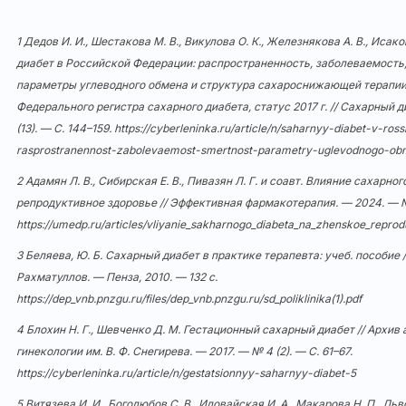
1 Дедов И. И., Шестакова М. В., Викулова О. К., Железнякова А. В., Исак
диабет в Российской Федерации: распространенность, заболеваемость,
параметры углеводного обмена и структура сахароснижающей терапии
Федерального регистра сахарного диабета, статус 2017 г. // Сахарный д
(13). — С. 144–159.
https://cyberleninka.ru/article/n/saharnyy-diabet-v-ross
rasprostranennost-zabolevaemost-smertnost-parametry-uglevodnogo-obm
2 Адамян Л. В., Сибирская Е. В., Пивазян Л. Г. и соавт. Влияние сахарно
репродуктивное здоровье // Эффективная фармакотерапия. — 2024. — № 
https://umedp.ru/articles/vliyanie_sakharnogo_diabeta_na_zhenskoe_repro
3 Беляева, Ю. Б. Сахарный диабет в практике терапевта: учеб. пособие / 
Рахматуллов. — Пенза, 2010. — 132 с.
https://dep_vnb.pnzgu.ru/files/dep_vnb.pnzgu.ru/sd_poliklinika(1).pdf
4 Блохин Н. Г., Шевченко Д. М. Гестационный сахарный диабет // Архив
гинекологии им. В. Ф. Снегирева. — 2017. — № 4 (2). — С. 61–67.
https://cyberleninka.ru/article/n/gestatsionnyy-saharnyy-diabet-5
5 Витязева И. И., Боголюбов С. В., Иловайская И. А., Макарова Н. П., Ль