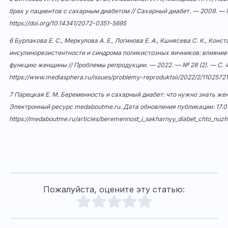
брак у пациентов с сахарным диабетом // Сахарный диабет. — 2009. — № 
https://doi.org/10.14341/2072-0351-5695
6 Бурлакова Е. С., Меркулова А. Е., Логинова Е. А., Кшнясева С. К., Конс
инсулинорезистентности и синдрома поликистозных яичников: влияние
функцию женщины // Проблемы репродукции. — 2022. — № 28 (2). — С. 4
https://www.mediasphera.ru/issues/problemy-reproduktsii/2022/2/110257
7 Парецкая Е. М. Беременность и сахарный диабет: что нужно знать жен
Электронный ресурс medaboutme.ru. Дата обновления публикации: 17.0
https://medaboutme.ru/articles/beremennost_i_sakharnyy_diabet_chto_nuz
Пожалуйста, оцените эту статью: