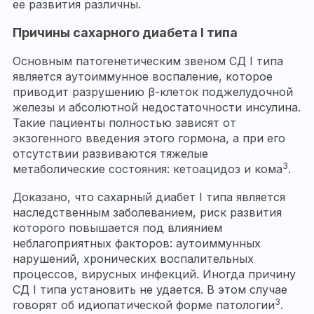
ее развития различны.
Причины сахарного диабета I типа
Основным патогенетическим звеном СД I типа
является аутоиммунное воспаление, которое
приводит разрушению β-клеток поджелудочной
железы и абсолютной недостаточности инсулина.
Такие пациенты полностью зависят от
экзогенного введения этого гормона, а при его
отсутствии развиваются тяжелые
3
метаболические состояния: кетоацидоз и кома
.
Доказано, что сахарный диабет I типа является
наследственным заболеванием, риск развития
которого повышается под влиянием
неблагоприятных факторов: аутоиммунных
нарушений, хронических воспалительных
процессов, вирусных инфекций. Иногда причину
СД I типа установить не удается. В этом случае
3
говорят об идиопатической форме патологии
.