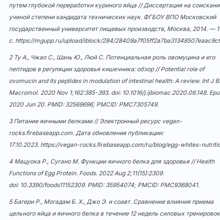
путем глубокой переработки куриного яйца // Диссертация на соискани
ученой степени кандидата технических наук. ФГБОУ ВПО Московский
государственный университет пищевых производств, Москва, 2014. — 1
с.
https://mgupp.ru/upload/iblock/284/28409a7f05ff2a7ba31348507eaac9cf
2 Ту А., Чжао С., Шань Ю., Люй С. Потенциальная роль овомуцина и его
пептидов в регуляции здоровья кишечника: обзор // Potential role of
ovomucin and its peptides in modulation of intestinal health: A review. Int J B
Macromol. 2020 Nov 1;162:385-393. doi:
10.1016/j.ijbiomac.2020.06.148
. Ep
2020 Jun 20. PMID: 32569696; PMCID: PMC7305749.
3 Питание яичными белками // Электронный ресурс vegan-
rocks.firebaseapp.com. Дата обновления публикации:
17.10.2023.
https://vegan-rocks.firebaseapp.com/ru/blog/egg-whites-nutriti
4 Мацуока Р., Сугано М. Функции яичного белка для здоровья // Health
Functions of Egg Protein. Foods. 2022 Aug 2;11(15):2309.
doi:
10.3390/foods11152309
. PMID: 35954074; PMCID: PMC9368041.
5 Багери Р., Могадам Б. Х., Джо Э. и соавт. Сравнение влияния приема
цельного яйца и яичного белка в течение 12 недель силовых тренировок