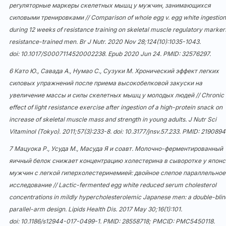
регуляторные маркеры скелетных мышц у мужчин, занимающихся
силовыми тренировками // Comparison of whole egg v. egg white ingestion
during 12 weeks of resistance training on skeletal muscle regulatory marker
resistance-trained men. Br J Nutr. 2020 Nov 28;124(10):1035-1043.
doi:
10.1017/S0007114520002238
. Epub 2020 Jun 24. PMID: 32576297.
6 Като Ю., Савада А., Нумао С., Сузуки М. Хронический эффект легких
силовых упражнений после приема высокобелковой закуски на
увеличение массы и силы скелетных мышц у молодых людей // Chronic
effect of light resistance exercise after ingestion of a high-protein snack on
increase of skeletal muscle mass and strength in young adults. J Nutr Sci
Vitaminol (Tokyo). 2011;57(3):233-8. doi:
10.3177/jnsv.57.233
. PMID: 2190894
7 Мацуока Р., Усуда М., Масуда Я и соавт. Молочно-ферментированный
яичный белок снижает концентрацию холестерина в сыворотке у япон
мужчин с легкой гиперхолестеринемией: двойное слепое параллельное
исследование // Lactic-fermented egg white reduced serum cholesterol
concentrations in mildly hypercholesterolemic Japanese men: a double-blin
parallel-arm design. Lipids Health Dis. 2017 May 30;16(1):101.
doi:
10.1186/s12944-017-0499-1
. PMID: 28558718; PMCID: PMC5450118.