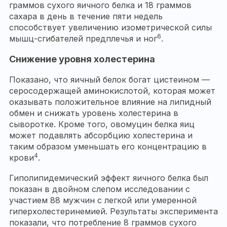
граммов сухого яичного белка и 18 граммов
сахара в день в течение пяти недель
способствует увеличению изометрической силы
6
мышц-сгибателей предплечья и ног
.
Снижение уровня холестерина
Показано, что яичный белок богат цистеином —
серосодержащей аминокислотой, которая может
оказывать положительное влияние на липидный
обмен и снижать уровень холестерина в
сыворотке. Кроме того, овомуцин белка яиц
может подавлять абсорбцию холестерина и
таким образом уменьшать его концентрацию в
4
крови
.
Гиполипидемический эффект яичного белка был
показан в двойном слепом исследовании с
участием 88 мужчин с легкой или умеренной
гиперхолестеринемией. Результаты эксперимента
показали, что потребление 8 граммов сухого