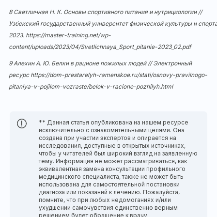
8 Светличная Н. К. Основы спортивного питания и нутрициологии //
Узбекский государственный университет физической культуры и спорта
2023.
https://master-training.net/wp-
content/uploads/2023/04/Svetlichnaya_Sport_pitanie-2023_02.pdf
9 Алехин А. Ю. Белки в рационе пожилых людей // Электронный
ресурс
https://dom-prestarelyh-ramenskoe.ru/stati/osnovy-pravilnogo-
pitaniya-v-pojilom-vozraste/belok-v-racione-pozhilyh.html
** Данная статья опубликована на нашем ресурсе
исключительно с ознакомительными целями. Она
создана при участии экспертов и опирается на
исследования, доступные в открытых источниках,
чтобы у читателей был широкий взгляд на заявленную
тему. Информация не может рассматриваться, как
эквивалентная замена консультации профильного
медицинского специалиста, также не может быть
использована для самостоятельной постановки
диагноза или показаний к лечению. Пожалуйста,
помните, что при любых недомоганиях и/или
ухудшении самочувствия единственно верным
решением будет обращение к врачу.