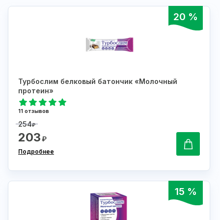
20 %
Турбослим белковый батончик «Молочный
протеин»
11 отзывов
254
₽
203
₽
Подробнее
15 %