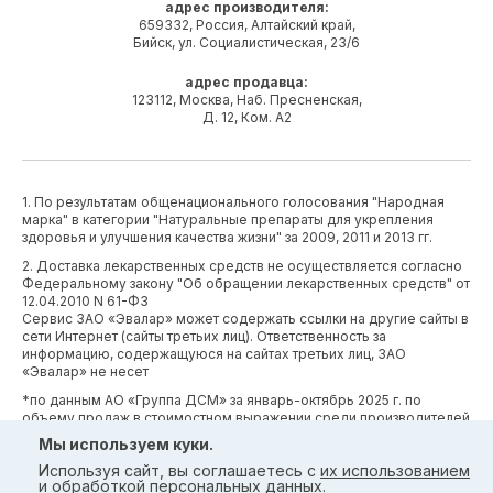
адрес производителя:
659332, Россия, Алтайский край,
Бийск, ул. Социалистическая, 23/6
адрес продавца:
123112, Москва, Наб. Пресненская,
Д. 12, Ком. А2
1. По результатам общенационального голосования "Народная
марка" в категории "Натуральные препараты для укрепления
здоровья и улучшения качества жизни" за 2009, 2011 и 2013 гг.
2. Доставка лекарственных средств не осуществляется согласно
Федеральному закону "Об обращении лекарственных средств" от
12.04.2010 N 61-ФЗ
Сервис ЗАО «Эвалар» может содержать ссылки на другие сайты в
сети Интернет (сайты третьих лиц). Ответственность за
информацию, содержащуюся на сайтах третьих лиц, ЗАО
«Эвалар» не несет
*по данным АО «Группа ДСМ» за январь-октябрь 2025 г. по
объему продаж в стоимостном выражении среди производителей
БАД (без учета СТМ) БАД (без учета СТМ).
Мы используем куки.
*Производственные процессы и системы менеджмента ЗАО
Используя сайт, вы соглашаетесь с
их использованием
«Эвалар» сертифицированы в соответствии с требованиями
и
обработкой персональных данных
.