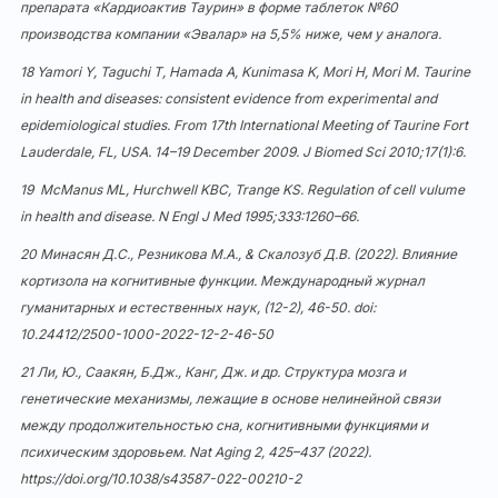
препарата «Кардиоактив Таурин» в форме таблеток №60
производства компании «Эвалар» на 5,5% ниже, чем у аналога.
18 Yamori Y, Taguchi T, Hamada A, Kunimasa K, Mori H, Mori M. Taurine
in health and diseases: consistent evidence from experimental and
epidemiological studies. From 17th International Meeting of Taurine Fort
Lauderdale, FL, USA. 14–19 December 2009. J Biomed Sci 2010;17(1):6.
19 McManus ML, Hurchwell KBC, Trange KS. Regulation of cell vulume
in health and disease. N Engl J Med 1995;333:1260–66.
20 Минасян Д.С., Резникова М.А., & Скалозуб Д.В. (2022). Влияние
кортизола на когнитивные функции. Международный журнал
гуманитарных и естественных наук, (12-2), 46-50. doi:
10.24412/2500-1000-2022-12-2-46-50
21 Ли, Ю., Саакян, Б.Дж., Канг, Дж. и др. Структура мозга и
генетические механизмы, лежащие в основе нелинейной связи
между продолжительностью сна, когнитивными функциями и
психическим здоровьем. Nat Aging 2, 425–437 (2022).
https://doi.org/10.1038/s43587-022-00210-2