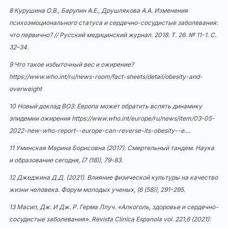
8 Курушина О.В., Барулин А.Е., Друшлякова А.А. Изменения
психоэмоционального статуса и сердечно-сосудистые заболевания:
что первично? // Русский медицинский журнал. 2018. Т. 26. № 11-1. С.
32–34.
9 Что такое избыточный вес и ожирение?
https://www.who.int/ru/news-room/fact-sheets/detail/obesity-and-
overweight
10 Новый доклад ВОЗ: Европа может обратить вспять динамику
эпидемии ожирения
https://www.who.int/europe/ru/news/item/03-05-
2022-new-who-report--europe-can-reverse-its-obesity--e...
.
11 Уминская Марина Борисовна (2017). Смертельный тандем. Наука
и образование сегодня, (7 (18)), 79-83.
12 Джеджина Д.Д. (2021). Влияние физической культуры на качество
жизни человека. Форум молодых ученых, (6 (58)), 291-295.
13 Масип, Дж. И Дж. Р. Герма Ллуч. «Алкоголь, здоровье и сердечно-
сосудистые заболевания». Revista Clinica Espanola vol. 221,6 (2021):