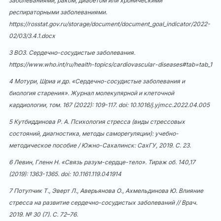
заболеваниями, раком, диабетом или хроническими
респираторными заболеваниями.
https://rosstat.gov.ru/storage/document/document_goal_indicator/2022-
02/03/3.4.1.docx
3 ВОЗ. Сердечно-сосудистые заболевания.
https://www.who.int/ru/health-topics/cardiovascular-diseases#tab=tab_1
4 Мотури, Шриа и др. «Сердечно-сосудистые заболевания и
биология старения». Журнал молекулярной и клеточной
кардиологии, том. 167 (2022): 109-117. doi: 10.1016/j.yjmcc.2022.04.005
5 Кутбиддинова Р. А. Психология стресса (виды стрессовых
состояний, диагностика, методы саморегуляции): учебно-
методическое пособие / Южно-Сахалинск: СахГУ, 2019. С. 23.
6 Левин, Гленн Н. «Связь разум-сердце-тело». Тираж об. 140,17
(2019): 1363-1365. doi: 10.1161.119.041914
7 Потупчик Т., Эверт Л., Аверьянова О., Ахмельдинова Ю. Влияние
стресса на развитие сердечно-сосудистых заболеваний // Врач.
2019. № 30 (7). С. 72–76.