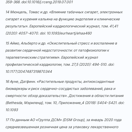
359-368. doi:10.1016/j.rceng.2019.07.001
14 Мюнцель, Томас и др. «Влияние табачных сигарет, электронных
сигарет и курения кальяна на функцию эндотелия и клинические
результаты». Европейский кардиологический журнал, том. 41,41
(2020): 4057-4070. doi: 10.1093/eurheartj/ehaa460
15 Аймо, Альберто и др. «Окислительный стресс и воспаление в
развитии сердечной недостаточности: от патофизиологии к
терапевтическим стратегиям». Европейский журнал
профилактической кардиологии, том. 27,5 (2020): 494-510. doi:
10.1177/2047487319870344
16 Ауне, Дагфинн. «Растительные продукты, антиоксидантные
биомаркеры и риск сердечно-сосудистых заболеваний, рака и
смертности: обзор доказательств». Достижения в области питания
(Bethesda, Мэриленд), том. 10, Приложение_4 (2019): S404-S421. doi:
10.1093
17 По данным АО «Группа ДСМ» (DSM Group), за январь 2020 года
средневзвешенная розничная цена за упаковку лекарственного