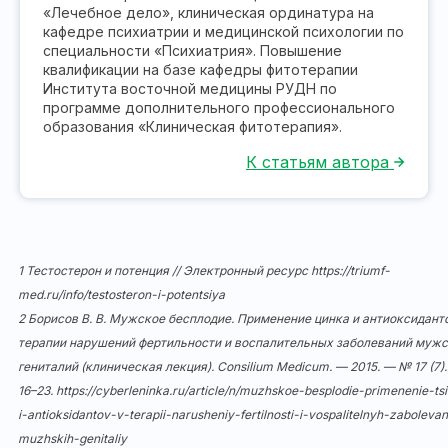
«Лечебное дело», клиническая ординатура на
кафедре психиатрии и медицинской психологии по
специальности «Психиатрия». Повышение
квалификации на базе кафедры фитотерапии
Института восточной медицины РУДН по
программе дополнительного профессионального
образования «Клиническая фитотерапия».
К статьям автора
1 Тестостерон и потенция // Электронный ресурс
https://triumf-
med.ru/info/testosteron-i-potentsiya
2 Борисов В. В. Мужское бесплодие. Применение цинка и антиоксидант
терапии нарушений фертильности и воспалительных заболеваний муж
гениталий (клиническая лекция). Consilium Medicum. — 2015. — № 17 (7).
16–23.
https://cyberleninka.ru/article/n/muzhskoe-besplodie-primenenie-ts
i-antioksidantov-v-terapii-narusheniy-fertilnosti-i-vospalitelnyh-zabolevan
muzhskih-genitaliy