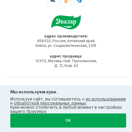
адрес производителя:
659332, Россия, Алтайский край,
Бийск, ул. Социалистическая, 23/6
адрес продавца:
123112, Москва, Наб. Пресненская,
Д. 12, Ком. А2
1. По результатам общенационального голосования "Народная
Мы используем куки.
марка" в категории "Натуральные препараты для укрепления
здоровья и улучшения качества жизни" за 2009, 2011 и 2013 гг.
Используя сайт, вы соглашаетесь с
их использованием
и
обработкой персональных данных
.
2. Доставка лекарственных средств не осуществляется согласно
Куки можно отключить в любой момент в настройках
Федеральному закону "Об обращении лекарственных средств" от
вашего браузера
12.04.2010 N 61-ФЗ
Сервис ЗАО «Эвалар» может содержать ссылки на другие сайты в
ОК
сети Интернет (сайты третьих лиц). Ответственность за
информацию, содержащуюся на сайтах третьих лиц, ЗАО