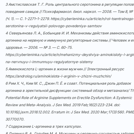
3 Амстиславская Т. Г. Роль центрального серотонина в регуляции полов
поведения самцов // Психофармакол. биол. наркол. — 2008. — Том 8, № 
(Ч. 1). — С. 1-2271–1-2279.
https://cyberleninka.ru/article/n/rol-tsentralnogo
serotonina-v-regulyatsii-polovogo-povedeniya-samtsov
4 Северьянова Л. А., Бобынцев И. И. Механизмы действия аминокислот
аргинина на нервную и иммунную регуляторные системы // Человек и е
здоровье. — 2006. — № 3. — С. 60-75.
https://cyberleninka.ru/article/n/mehanizmy-deystviya-aminokisloty-l-argi
na-nervnuyu-i-immunnuyu-regulyatornye-sistemy
5 Аминокислота L-аргинин в жизни мужчин // Электронный ресурс
https://androlog.ru/aminokislota-l-arginin-v-zhizni-muzhchin/
6 Рим Х. Ч., Ким М. С., Джин П. Ё. и соавт. Потенциальная роль добавок
аргинина в эректильной дисфункции: системный обзор и метаанализ/ T
Potential Role of Arginine Supplements on Erectile Dysfunction: A Systemic
Review and Meta-Analysis. J Sex Med. 2019 Feb;16(2):223-234. doi:
10.1016/j.jsxm.2018.12.002
. Erratum in: J Sex Med. 2020 Mar;17(3):560. PMI
30770070.
7 Содержание L-аргинина в трех капсулах.
8 Диденко В. А., Голубев М. А. Мужчины и сердечно-сосудистые заболе