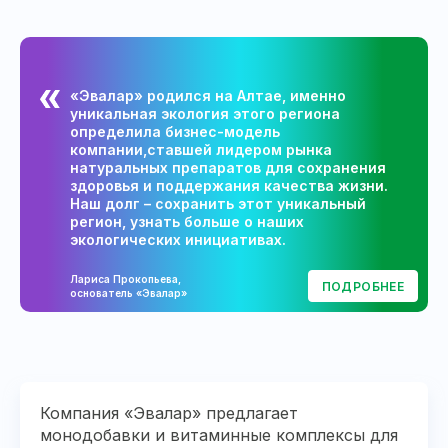
«Эвалар» родился на Алтае, именно
уникальная экология этого региона
определила бизнес-модель
компании,ставшей лидером рынка
натуральных препаратов для сохранения
здоровья и поддержания качества жизни.
Наш долг – сохранить этот уникальный
регион, узнать больше о наших
экологических инициативах.
Лариса Прокопьева,
ПОДРОБНЕЕ
основатель «Эвалар»
Компания «Эвалар» предлагает
монодобавки и витаминные комплексы для