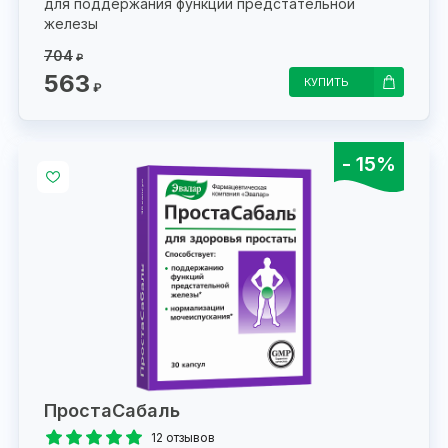
для поддержания функции предстательной
железы
704
₽
563
КУПИТЬ
₽
- 15%
ПростаСабаль
12 отзывов