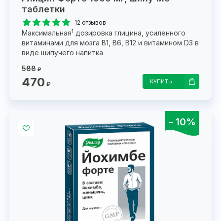
таблетки
12 отзывов
1
Максимальная
дозировка глицина, усиленного
витаминами для мозга В1, В6, В12 и витамином D3 в
виде шипучего напитка
588
₽
470
КУПИТЬ
₽
- 10%