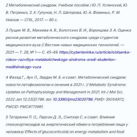
2
Метаболический синдром. Учебное пособие / Ю. П. Успенский, Ю.
В. Петренко, З. Х. Гулунов, Н. Л. Шапорова, Ю. А. Фоминых, Р. М.
Ниязов — СПб., 2017. — 60 с.
3
Лущик М. В., Макеева А. В., Болотских В. И., Воронцова З. А. Оценка
рисков развития метаболического синдрома среди студентов
медицинского вуза // Вестник новых медицинских технологий. —
2021 — Т. 28, № 1 — С. 45–49.
https://cyberleninka.ru/article/n/otsenka-
riskov-razvitiya-metabolicheskogo-sindroma-sredi-studentov-
meditsinskogo-vuza
4
Фахед Г., Аун Л., Зердан М. Б. и соавт. Метаболический синдром:
новости патофизиологии и лечения в 2021 г. // Metabolic Syndrome:
Updates on Pathophysiology and Management in 2021. Int J Mol Sci.
2022 Jan 12;23(2):786. doi:
10.3390/ijms23020786
. PMID: 35054972;
PMCID: PMC8775991.
5
Татаранни П. О., Ларсон Д. Э., Сниткер С. и соавт. Влияние
глюкокортикоидов на энергетический обмен и потребление пищи у
человека/ Effects of glucocorticoids on energy metabolism and food