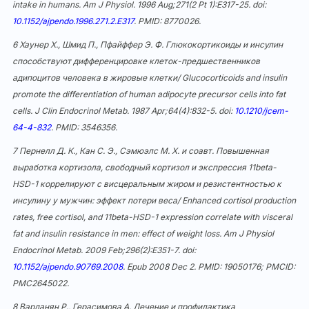
intake in humans. Am J Physiol. 1996 Aug;271(2 Pt 1):E317-25. doi:
10.1152/ajpendo.1996.271.2.E317
. PMID: 8770026.
6
Хаунер Х., Шмид П., Пфайффер Э. Ф. Глюкокортикоиды и инсулин
способствуют дифференцировке клеток-предшественников
адипоцитов человека в жировые клетки/ Glucocorticoids and insulin
promote the differentiation of human adipocyte precursor cells into fat
cells. J Clin Endocrinol Metab. 1987 Apr;64(4):832-5. doi:
10.1210/jcem-
64-4-832
. PMID: 3546356.
7
Пернелл Д. К., Кан С. Э., Сэмюэлс М. Х. и соавт. Повышенная
выработка кортизола, свободный кортизол и экспрессия 11beta-
HSD-1 коррелируют с висцеральным жиром и резистентностью к
инсулину у мужчин: эффект потери веса/ Enhanced cortisol production
rates, free cortisol, and 11beta-HSD-1 expression correlate with visceral
fat and insulin resistance in men: effect of weight loss. Am J Physiol
Endocrinol Metab. 2009 Feb;296(2):E351-7. doi:
10.1152/ajpendo.90769.2008
. Epub 2008 Dec 2. PMID: 19050176; PMCID:
PMC2645022.
8
Варданян Р., Герасимова А. Лечение и профилактика