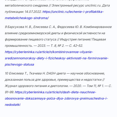
метаболического синдрома // Электронный ресурс unclinic.ru. Дата
публикации: 14.07.2022.
https://unclinic.ru/lechenie-i-profilaktika-
metabolicheskogo-sindroma/
9
Барсукова Н. В., Елисеева С. А., Федосеева Ю. В. Комбинированное
влияние средиземноморской диеты и физической активности на
формирование пищевого статуса // Индустрия питания/ Пищевая
промышленность. — 2023. — Т. 8, № 2. — С. 42–52.
https://cyberleninka.ru/article/n/kombinirovannoe-vliyanie-
sredizemnomorskoy-diety-i-fizicheskoy-aktivnosti-na-formirovanie-
pischevogo-statusa
10
Елисеева Т., Ткачева Н. DASH-диета — научное обоснование,
доказанная польза для здоровья, преимущества и недостатки //
Журнал здорового питания и диетологии. — 2020. — Том 11, № 1. — С.
91–99.
https://cyberleninka.ru/article/n/dash-dieta-nauchnoe-
obosnovanie-dokazannaya-polza-dlya-zdorovya-preimuschestva-i-
nedostatki