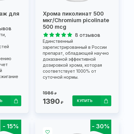
аж для
Хрома пиколинат 500
мкг/Сhromium picolinate
500 mcg
зывов
ти,
8 отзывов
Единственный
стей
зарегистрированный в России
препарат, обладающей научно
шению
доказанной эффективной
счет
дозировкой хрома, которая
й
соответствует 1000% от
сжигание
суточной нормы.
1986
₽
1390
Ь
КУПИТЬ
₽
- 15%
- 30%