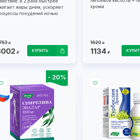
липоевой кислоты + п
ействие. В 2 раза быстрее
хрома
жигает жиры днем, ускоряет
роцессы похудения ночью
753
1620
₽
₽
3002
1134
КУПИТЬ
КУПИТ
₽
₽
- 20%