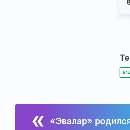
Те
БАД
«Эвалар» родился