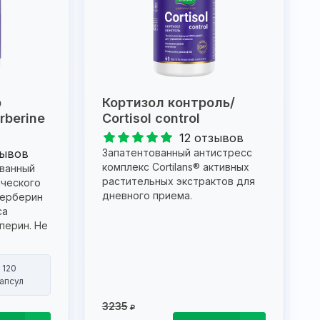
р
Кортизол контроль/
rberine
Cortisol control
12 отзывов
зывов
Запатентованный антистресс
комплекс Cortilans® активных
ванный
растительных экстрактов для
ческого
дневного приема.
берберин
са
перин. Не
120
апсул
3235
₽