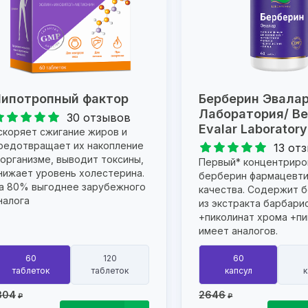
ипотропный фактор
Берберин Эвала
Лаборатория/ Be
30 отзывов
Evalar Laboratory
скоряет сжигание жиров и
редотвращает их накопление
13 от
 организме, выводит токсины,
Первый* концентриро
нижает уровень холестерина.
берберин фармацевти
а 80% выгоднее зарубежного
качества. Содержит 
налога
из экстракта барбари
+пиколинат хрома +пи
имеет аналогов.
60
120
60
таблеток
таблеток
капсул
к
304
2646
₽
₽