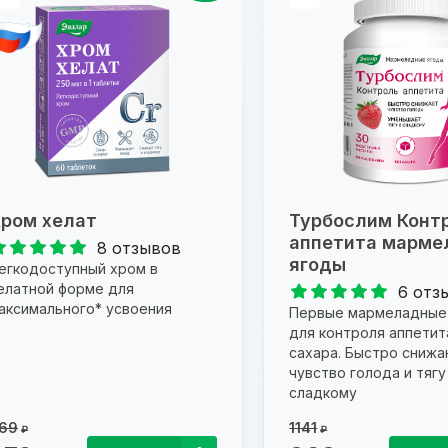
ром хелат
Турбослим Конт
аппетита марме
8 отзывов
ягоды
егкодоступный хром в
елатной форме для
6 отз
аксимального* усвоения
Первые мармеладные
для контроля аппетита
сахара. Быстро сниж
чувство голода и тягу
сладкому
69
1141
₽
₽