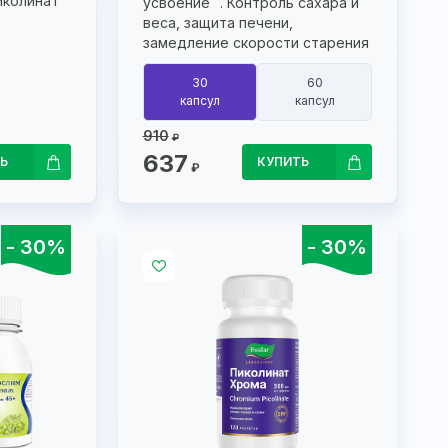
иколинат
усвоение
. Контроль сахара и
веса, защита печени,
замедление скорости старения
30
60
капсул
капсул
910
₽
637
Ь
КУПИТЬ
₽
- 30%
- 30%