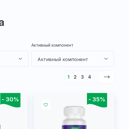
а
Активный компонент
1
2
3
4
- 30%
- 35%