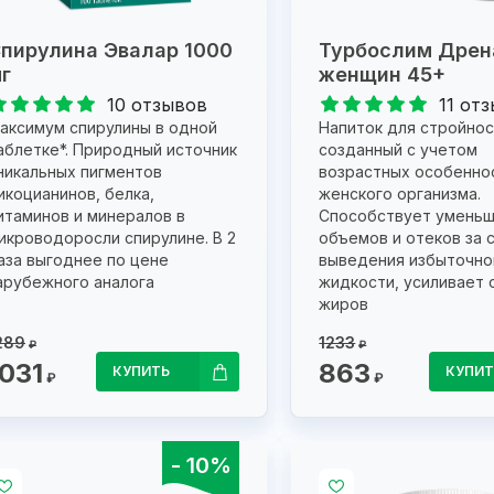
пирулина Эвалар 1000
Турбослим Дрен
г
женщин 45+
10 отзывов
11 от
аксимум спирулины в одной
Напиток для стройнос
аблетке*. Природный источник
созданный с учетом
никальных пигментов
возрастных особенно
икоцианинов, белка,
женского организма.
итаминов и минералов в
Способствует умень
икроводоросли спирулине. В 2
объемов и отеков за 
аза выгоднее по цене
выведения избыточно
арубежного аналога
жидкости, усиливает 
жиров
289
1233
₽
₽
1031
863
КУПИТЬ
КУПИТ
₽
₽
- 10%