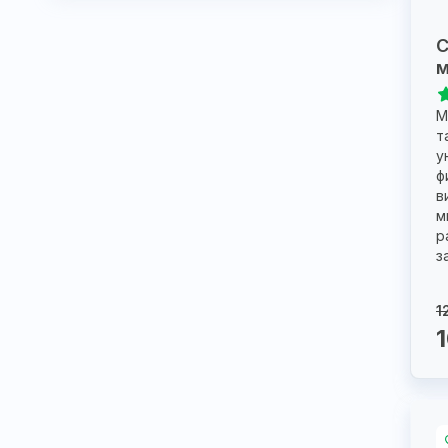
С
м
М
т
у
ф
в
м
р
з
1