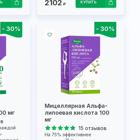
2102
Ь
КУПИТЬ
₽
- 30%
- 30%
Мицеллярная Альфа-
00 мг
липоевая кислота 100
мг
ыв
 каждой
15 отзывов
а-
На 75% эффективнее
**