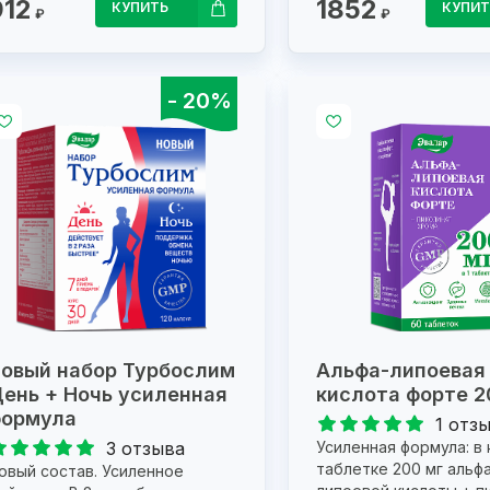
912
1852
КУПИТЬ
КУПИТ
₽
₽
- 20%
овый набор Турбослим
Альфа-липоевая
ень + Ночь усиленная
кислота форте 2
ормула
1 отз
3 отзыва
Усиленная формула: в
таблетке 200 мг альф
овый состав. Усиленное