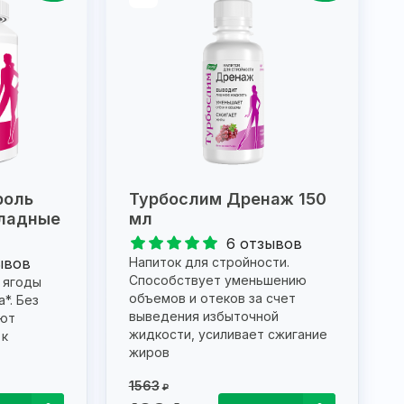
роль
Турбослим Дренаж 150
ладные
мл
6 отзывов
ывов
Напиток для стройности.
Способствует уменьшению
 ягоды
объемов и отеков за счет
*. Без
выведения избыточной
ают
жидкости, усиливает сжигание
 к
жиров
1563
₽