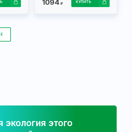
1094
Ь
КУПИТЬ
₽
ЩЁ
 экология этого