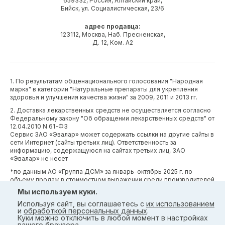
659332, Россия, Алтайский край,
Бийск, ул. Социалистическая, 23/6
адрес продавца:
123112, Москва, Наб. Пресненская,
Д. 12, Ком. А2
1. По результатам общенационального голосования "Народная
марка" в категории "Натуральные препараты для укрепления
здоровья и улучшения качества жизни" за 2009, 2011 и 2013 гг.
2. Доставка лекарственных средств не осуществляется согласно
Федеральному закону "Об обращении лекарственных средств" от
12.04.2010 N 61-ФЗ
Сервис ЗАО «Эвалар» может содержать ссылки на другие сайты в
сети Интернет (сайты третьих лиц). Ответственность за
информацию, содержащуюся на сайтах третьих лиц, ЗАО
«Эвалар» не несет
*по данным АО «Группа ДСМ» за январь-октябрь 2025 г. по
объему продаж в стоимостном выражении среди производителей
БАД (без учета СТМ) БАД (без учета СТМ).
Мы используем куки.
*Производственные процессы и системы менеджмента ЗАО
Используя сайт, вы соглашаетесь с
их использованием
«Эвалар» сертифицированы в соответствии с требованиями
и
обработкой персональных данных
.
международных сертификатов GMP, ISO, HACCP
Куки можно отключить в любой момент в настройках
вашего браузера