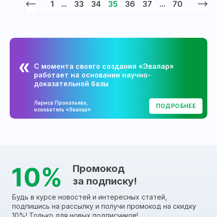
1
...
33
34
35
36
37
...
70
С момента своего создания «Эвалар»
работает на основании научно-
доказательной базы
Лариса Прокопьева,
ПОДРОБНЕЕ
основатель «Эвалар»
Промокод
за подписку!
Будь в курсе новостей и интересных статей,
подпишись на рассылку и получи промокод на скидку
10%! Только для новых подписчиков!