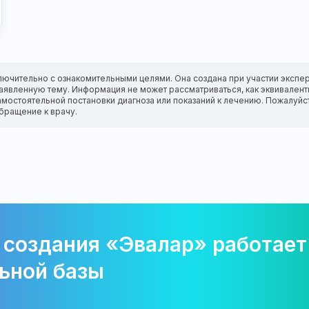
лючительно с ознакомительными целями. Она создана при участии экспер
а заявленную тему. Информация не может рассматриваться, как эквивале
амостоятельной постановки диагноза или показаний к лечению. Пожалуйс
бращение к врачу.
 создания «Эвалар» работает
ьной базы