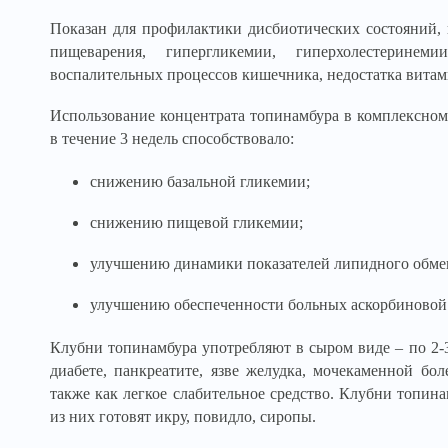
Показан для профилактики дисбиотических состояний,
пищеварения, гипергликемии, гиперхолестерине
воспалительных процессов кишечника, недостатка вита
Использование концентрата топинамбура в комплексном
в течение 3 недель способствовало:
снижению базальной гликемии;
снижению пищевой гликемии;
улучшению динамики показателей липидного обмен
улучшению обеспеченности больных аскорбиновой
Клубни топинамбура употребляют в сыром виде – по 2-3
диабете, панкреатите, язве желудка, мочекаменной бол
также как легкое слабительное средство. Клубни топин
из них готовят икру, повидло, сиропы.