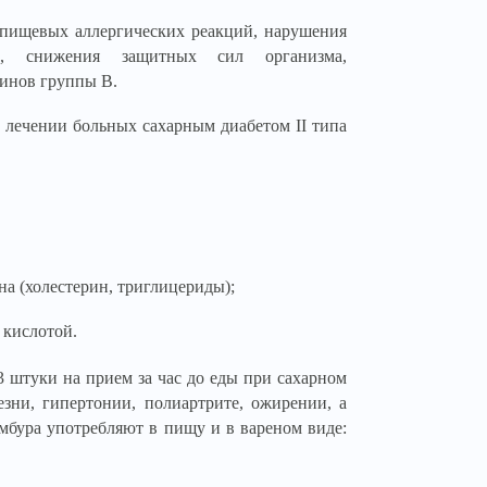
 пищевых аллергических реакций, нарушения
мии, снижения защитных сил организма,
минов группы В.
 лечении больных сахарным диабетом II типа
а (холестерин, триглицериды);
 кислотой.
 штуки на прием за час до еды при сахарном
езни, гипертонии, полиартрите, ожирении, а
амбура употребляют в пищу и в вареном виде: