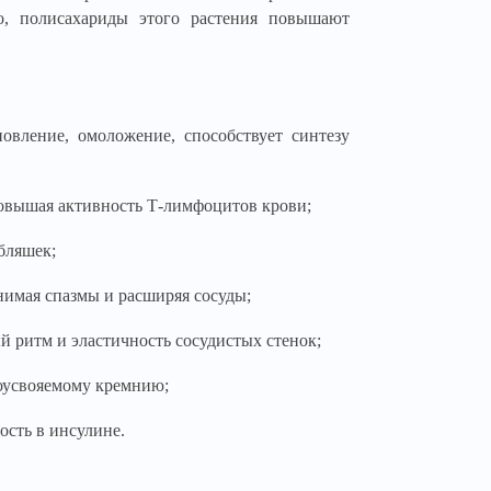
о, полисахариды этого растения повышают
новление, омоложение, способствует синтезу
овышая активность Т-лимфоцитов крови;
бляшек;
нимая спазмы и расширяя сосуды;
й ритм и эластичность сосудистых стенок;
коусвояемому кремнию;
ость в инсулине.