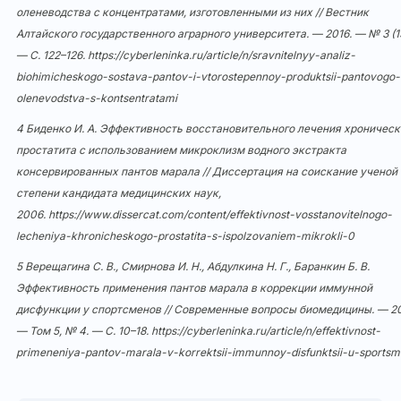
оленеводства с концентратами, изготовленными из них // Вестник
Алтайского государственного аграрного университета. — 2016. — № 3 (1
— С. 122–126.
https://cyberleninka.ru/article/n/sravnitelnyy-analiz-
biohimicheskogo-sostava-pantov-i-vtorostepennoy-produktsii-pantovogo-
olenevodstva-s-kontsentratami
4 Биденко И. А. Эффективность восстановительного лечения хроническ
простатита с использованием микроклизм водного экстракта
консервированных пантов марала // Диссертация на соискание ученой
степени кандидата медицинских наук,
2006.
https://www.dissercat.com/content/effektivnost-vosstanovitelnogo-
lecheniya-khronicheskogo-prostatita-s-ispolzovaniem-mikrokli-0
5 Верещагина С. В., Смирнова И. Н., Абдулкина Н. Г., Баранкин Б. В.
Эффективность применения пантов марала в коррекции иммунной
дисфункции у спортсменов // Современные вопросы биомедицины. — 20
— Том 5, № 4. — С. 10–18.
https://cyberleninka.ru/article/n/effektivnost-
primeneniya-pantov-marala-v-korrektsii-immunnoy-disfunktsii-u-sports