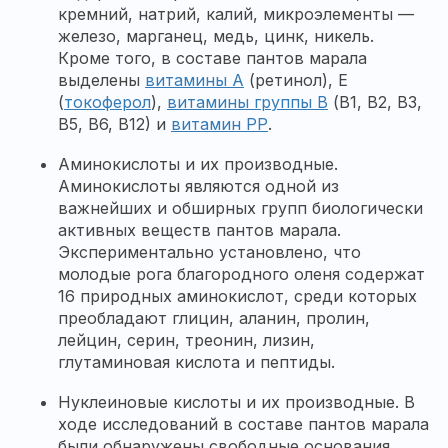
кремний, натрий, калий, микроэлементы —
железо, марганец, медь, цинк, никель.
Кроме того, в составе пантов марала
выделены
витамины А
(ретинол), Е
(
токоферол
),
витамины группы В
(В1, В2, В3,
В5, В6, В12) и
витамин РР
.
Аминокислоты и их производные.
Аминокислоты являются одной из
важнейших и обширных групп биологически
активных веществ пантов марала.
Экспериментально установлено, что
молодые рога благородного оленя содержат
16 природных аминокислот, среди которых
преобладают глицин, аланин, пролин,
лейцин, серин, треонин, лизин,
глутаминовая кислота и пептиды.
Нуклеиновые кислоты и их производные. В
ходе исследований в составе пантов марала
были обнаружены свободные основания