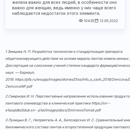
железа важно для всех людей, в особенности оно
важно для женщин, ведь именно у них чаще всего
наблюдается недостаток этого элемента.
10435
13.05.2022
1 Земцова Н. П. Разработка технологии и стандартизация препарата
общетонизирующего действия на основе марала пантов измельченных /
Диссертация на соискание ученой степени кандидата фармацевтическ
наук. — Барнаул,
2019.
https://pfa.ru/wsupp/images/stories/Diss/info_o_zash_2019/Zemcova/
ZemcovaNP.pdf
2 Смирнова И. Н. Перспективные направления использования продукто
пантового оленеводства в клинической практике
https://xn--
e1aaqidbs5dub.xn--p1ai/images/docs/SmirnovaTomsk.pdf
3 Луницын В. Г., Неприятель А. А., Белозерских И. С. Сравнительный ан
биохимического состава пантов и второстепенной продукции пантовог