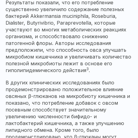
Результаты показали, что его потребление
существенно увеличило содержание полезных
бактерий Akkermansia muciniphila, Roseburia,
Dialister, Butyrivibrio, Paraprevotella, которые
участвуют во многих метаболических реакциях
организма, и способствовало снижению
патогенной флоры. Авторы исследования
предположили, что способность овса улучшать
микробиом кишечника и увеличивать количество
полезной микробиоты лежит в основе его
3
гиполипидемического действия
.
В других клинических исследованиях было
продемонстрировано положительное влияние
овсяных β-глюканов на микробиоту кишечника и
показано, что потребление добавок с овсом
посевным способствует значительному
увеличению численности бифидо- и
лактобактерий кишечника, а также улучшению
липидного обмена. Кроме того, было
продемонстрировано, что β-глюканы могут