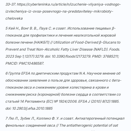
33–37.
https://cyberleninka.ru/article/n/izuchenie-vliyaniya-vodnogo-
izvlecheniya-iz-ovsa-posevnogo-na-predstaviteley-mikrobioty-
cheloveka
5 Кей Н., Вонг В. В., Лаув С. и соавт. Использование пищевых β-
глюканов для профилактики и лечения неалкогольной жировой
болезни печени (НАЖБП) // Utilization of Food-Derived β-Glucans to
Prevent and Treat Non-Alcoholic Fatty Liver Disease (NAFLD). Foods.
2023 Sep 1;12(17):3279. doi:
10.3390/foods12173279
. PMID: 37685211;
PMCID: PMC10486587.
6 Группа EFSA по диетическим продуктам N A. Научное мнение об
обосновании заявления о пользе для здоровья, связанного с бета-
глюканом овса и снижением уровня холестерина в крови и
снижением риска (коронарной) болезни сердца в соответствии со
статьей 14 Регламента (EC) № 1924/2006. EFSA J (2010) 8(12):1885.
doi:
10.2903/j.efsa.2010.1885
7 Лю Л., Зубик Л., Коллинз Ф. У. и соавт. Антиатерогенный потенциал
фенольных соединений овса // The antiatherogenic potential of oat