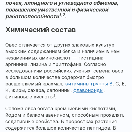
почек, липидного и углеводного обменов,
повышения умственной и физической
1,2
работоспособности
.
Химический состав
Овес отличается от других злаковых культур
высоким содержанием белка и наличием в нем
незаменимых аминокислот — гистидина,
аргинина, лизина и триптофана. Согласно
исследованиям российских ученых, семена овса
в большом количестве содержат быстро
расщепляемый крахмал,
витамины группы B
, С, E,
K, жиры, сахара, сапонины,
флавоноиды
,
1
фитиновые кислоты
.
Солома овса богата кремниевыми кислотами,
йодом и белком авенином, способным проявлять
седативные свойства. В проростках растения
содержится большое количество пептидов. В