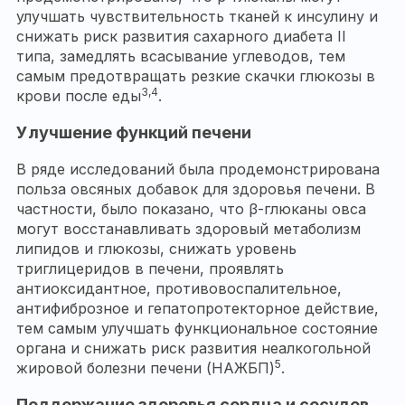
улучшать чувствительность тканей к инсулину и
снижать риск развития сахарного диабета II
типа, замедлять всасывание углеводов, тем
самым предотвращать резкие скачки глюкозы в
3,4
крови после еды
.
Улучшение функций печени
В ряде исследований была продемонстрирована
польза овсяных добавок для здоровья печени. В
частности, было показано, что β-глюканы овса
могут восстанавливать здоровый метаболизм
липидов и глюкозы, снижать уровень
триглицеридов в печени, проявлять
антиоксидантное, противовоспалительное,
антифиброзное и гепатопротекторное действие,
тем самым улучшать функциональное состояние
органа и снижать риск развития неалкогольной
5
жировой болезни печени (НАЖБП)
.
Поддержание здоровья сердца и сосудов