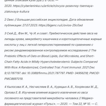
ценная злаковая культура // E-Scio. —
2020.
https://cyberleninka.ru/article/n/ovyos-posevnoy-tsennaya-
zlakovaya-kultura
2 Овес // Большая российская энциклопедия. Дата обновления
публикации: 27.07.2023.
https://bigenc.ru/c/ovios-25c0ad
3 Сюй Д., Фэн М., Чу И. и соавт. Пребиотическое действие овса на
липиды крови, микробиоту кишечника и короткоцепочечные жирные
кислоты у лиц с легкой гиперхолестеринемией по сравнению с
рисом: рандомизированное контролируемое исследование // The
Prebiotic Effects of Oats on Blood Lipids, Gut Microbiota, and Short-
Chain Fatty Acids in Mildly Hypercholesterolemic Subjects Compared
With Rice: A Randomized, Controlled Trial. Front Immunol. 2021 Dec
9;12:787797. doi:
10.3389/fimmu.2021.787797
. PMID: 34956218; PMCID:
PMC8697019.
4 Кылосова И. А., Несчисляев В. А., Курицын А. В., Хохрякова М. Д.,
Орлова Е. В. Изучение влияния водного извлечения из овса
посевного на представителей микробиоты человека // Медико-
фармацевтический журнал «Пульс». — 2020. — Том 22, № 10. — С.