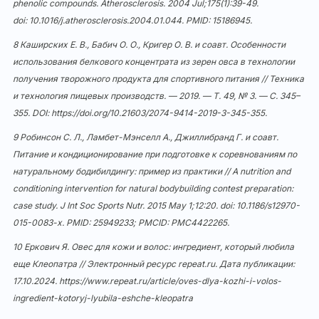
phenolic compounds. Atherosclerosis. 2004 Jul;175(1):39-49.
doi:
10.1016/j.atherosclerosis.2004.01.044
. PMID: 15186945.
8 Каширских Е. В., Бабич О. О., Кригер О. В. и соавт. Особенности
использования белкового концентрата из зерен овса в технологии
получения творожного продукта для спортивного питания // Техника
и технология пищевых производств. — 2019. — Т. 49, № 3. — С. 345–
355. DOI:
https://doi.org/10.21603/2074-9414-2019-3-345-355
.
9 Робинсон С. Л., Ламбет-Мэнселл А., Джиллибранд Г. и соавт.
Питание и кондиционирование при подготовке к соревнованиям по
натуральному бодибилдингу: пример из практики // A nutrition and
conditioning intervention for natural bodybuilding contest preparation:
case study. J Int Soc Sports Nutr. 2015 May 1;12:20. doi:
10.1186/s12970-
015-0083-x
. PMID: 25949233; PMCID: PMC4422265.
10 Еркович Я. Овес для кожи и волос: ингредиент, который любила
еще Клеопатра // Электронный ресурс repeat.ru. Дата публикации:
17.10.2024.
https://www.repeat.ru/article/oves-dlya-kozhi-i-volos-
ingredient-kotoryj-lyubila-eshche-kleopatra