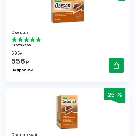
Овесол
13 отзывов
695
₽
556
₽
Подробнее
25 %
Овесол чай