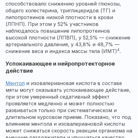
способствовало снижению уровней глюкозы,
общего холестерина, триглицеридов (ТГ) и
липопротеинов низкой плотности в крови
(ЛПНП). При этом у 52% участников
наблюдалось повышение липопротеинов
высокой плотности (ЛПВП), у 52,5% — снижение
артериального давления, у 43,8% и 48,7% —
4
снижение веса и индекса массы тела (ИМТ)
.
Успокаивающее и нейропротекторное
действие
Ментол
и изовалериановая кислота в составе
мяты могут оказывать успокаивающее действие,
при этом умеренный седативный эффект
проявляется медленно и может полностью
развиваться только при систематическом и
длительном курсовом приеме. Показано, что под
влиянием ментола и изовалериановой кислоты
может снижаться скорость реакции организма на
внешние раздражители и улучшаться качество