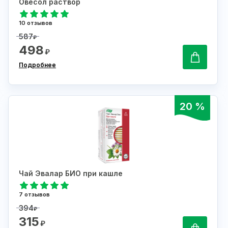
Овесол раствор
10 отзывов
587
₽
498
₽
Подробнее
20 %
Чай Эвалар БИО при кашле
7 отзывов
394
₽
315
₽