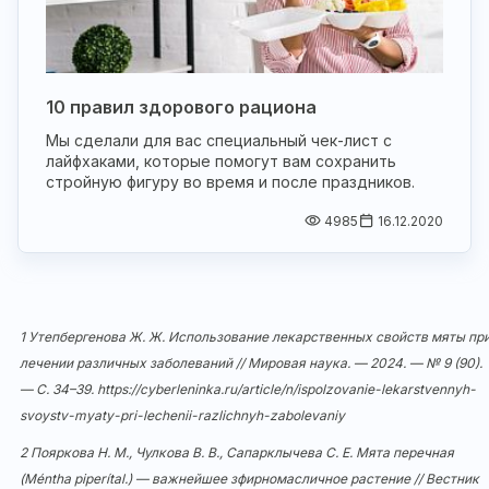
10 правил здорового рациона
Мы сделали для вас специальный чек-лист с
лайфхаками, которые помогут вам сохранить
стройную фигуру во время и после праздников.
4985
16.12.2020
1 Утепбергенова Ж. Ж. Использование лекарственных свойств мяты пр
лечении различных заболеваний // Мировая наука. — 2024. — № 9 (90).
— С. 34–39.
https://cyberleninka.ru/article/n/ispolzovanie-lekarstvennyh-
svoystv-myaty-pri-lechenii-razlichnyh-zabolevaniy
2 Пояркова Н. М., Чулкова В. В., Сапарклычева С. Е. Мята перечная
(Méntha piperítal.) — важнейшее зфирномасличное растение // Вестник