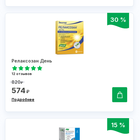
30 %
Релаксозан День
12 отзывов
820
₽
574
₽
Подробнее
15 %