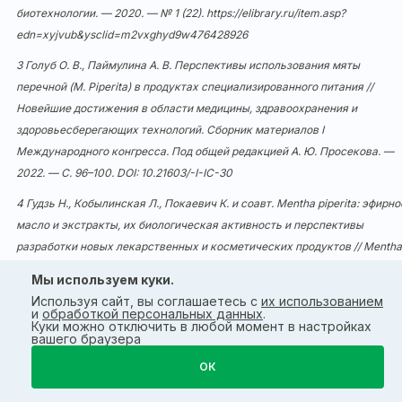
биотехнологии. — 2020. — № 1 (22).
https://elibrary.ru/item.asp?
edn=xyjvub&ysclid=m2vxghyd9w476428926
3 Голуб О. В., Паймулина А. В. Перспективы использования мяты
перечной (M. Piperita) в продуктах специализированного питания //
Новейшие достижения в области медицины, здравоохранения и
здоровьесберегающих технологий. Сборник материалов I
Международного конгресса. Под общей редакцией А. Ю. Просекова. —
2022. — С. 96–100. DOI:
10.21603/-I-IC-30
4 Гудзь Н., Кобылинская Л., Покаевич К. и соавт. Mentha piperita: эфирно
масло и экстракты, их биологическая активность и перспективы
разработки новых лекарственных и косметических продуктов // Mentha
piperita: Essential Oil and Extracts, Their Biological Activities, and
Мы используем куки.
Perspectives on the Development of New Medicinal and Cosmetic Products.
Используя сайт, вы соглашаетесь с
их использованием
Molecules. 2023 Nov 6;28(21):7444. doi:
10.3390/molecules28217444
. PMID
и
обработкой персональных данных
.
Куки можно отключить в любой момент в настройках
37959863; PMCID: PMC10649426.
вашего браузера
5 Аль-Тавара Н. М., Аль-Дмур Р. Х., Абу Хаджлех М. Н. и соавт. Добавка
ОК
масел Rosmarinus officinalis и Mentha piperita улучшает память у крыс с