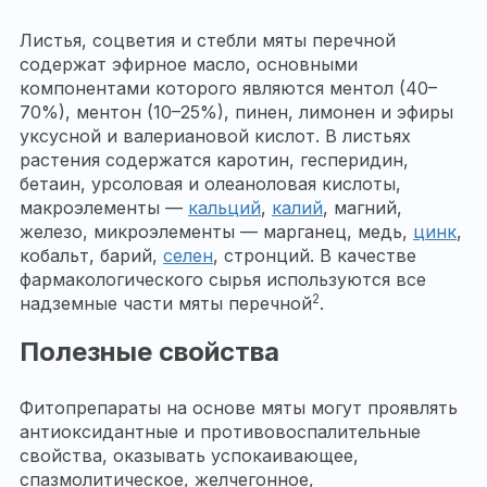
Листья, соцветия и стебли мяты перечной
содержат эфирное масло, основными
компонентами которого являются ментол (40–
70%), ментон (10–25%), пинен, лимонен и эфиры
уксусной и валериановой кислот. В листьях
растения содержатся каротин, гесперидин,
бетаин, урсоловая и олеаноловая кислоты,
макроэлементы —
кальций
,
калий
, магний,
железо, микроэлементы — марганец, медь,
цинк
,
кобальт, барий,
селен
, стронций. В качестве
фармакологического сырья используются все
2
надземные части мяты перечной
.
Полезные свойства
Фитопрепараты на основе мяты могут проявлять
антиоксидантные и противовоспалительные
свойства, оказывать успокаивающее,
спазмолитическое, желчегонное,