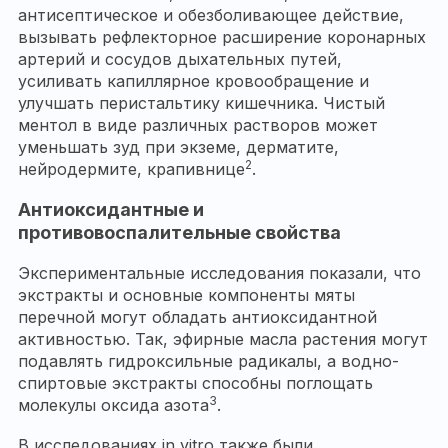
антисептическое и обезболивающее действие,
вызывать рефлекторное расширение коронарных
артерий и сосудов дыхательных путей,
усиливать капиллярное кровообращение и
улучшать перистальтику кишечника. Чистый
ментол в виде различных растворов может
уменьшать зуд при экземе, дерматите,
2
нейродермите, крапивнице
.
Антиоксидантные и
противовоспалительные свойства
Экспериментальные исследования показали, что
экстракты и основные компоненты мяты
перечной могут обладать антиоксидантной
активностью. Так, эфирные масла растения могут
подавлять гидроксильные радикалы, а водно-
спиртовые экстракты способны поглощать
3
молекулы оксида азота
.
В исследованиях in vitro также были