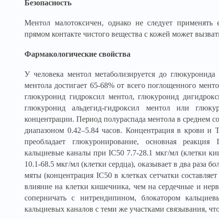
Безопасность
Ментол малотоксичен, однако не следует применять 
прямом контакте чистого вещества с кожей может вызват
Фармакологические свойства
У человека ментол метаболизируется до глюкуронида
ментола достигает 65-68% от всего поглощенного менто
глюкуронид гидроксил ментол, глюкуронид дигидрокс
глюкуронид альдегид-гидроксил ментол или глюку
концентрации. Период полураспада ментола в среднем сос
диапазоном 0.42–5.84 часов. Концентрация в крови и 
преобладает глюкуронирование, основная реакция 
кальциевые каналы при IC50 7.7-28.1 мкг/мл (клетки киш
10.1-68.5 мкг/мл (клетки сердца), оказывает в два раза б
мяты (концентрация IC50 в клетках сетчатки составляет
влияние на клетки кишечника, чем на сердечные и нер
соперничать с нитрендипином, блокатором кальциев
кальциевых каналов с теми же участками связывания, чт