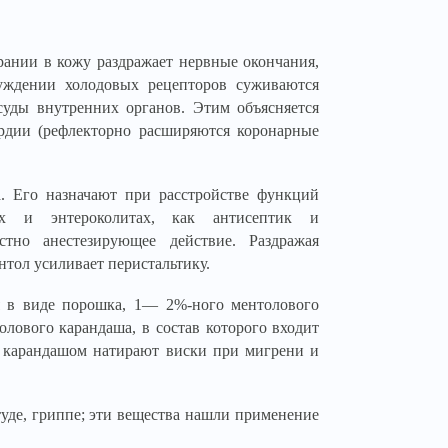
ании в кожу раздражает нервные окончания,
уждении холодовых рецепторов суживаются
суды внутренних органов. Этим объясняется
ардии (рефлекторно расширяются коронарные
. Его назначают при расстройстве функций
тах и энтероколитах, как антисептик и
стно анестезирующее действие. Раздражая
тол усиливает перистальтику.
ся в виде порошка, 1— 2%-ного ментолового
лового карандаша, в состав которого входит
м карандашом натирают виски при мигрени и
уде, гриппе; эти вещества нашли применение