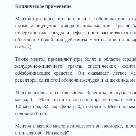
Клиническое применение
Ментол при нанесении на слизистые оболочки или втир
вызывая ощущение холода и покалывания. При возб
поверхностные сосуды и рефлекторно расширяются со
облегчение болей под действием ментола при стенок
сосуды).
Также ментол применяют при болях в области сердца
желудочно-кишечного тракта, спастических коли
обезболивающее средство. Он оказывает легкое ме
рецепторы слизистой оболочки желудка и кишечника, мен
Ментол входит в состав капель Зеленина; выпускает
масла, 1—2%-ного спиртового раствора ментола и менто
1,0 ментола, 3,5 парафина и 0,5 цезерина. Ментоловы
головной боли.
Ментол и мятное масло используют при насморке, прост
в ингаляторе “Ингакамф”.