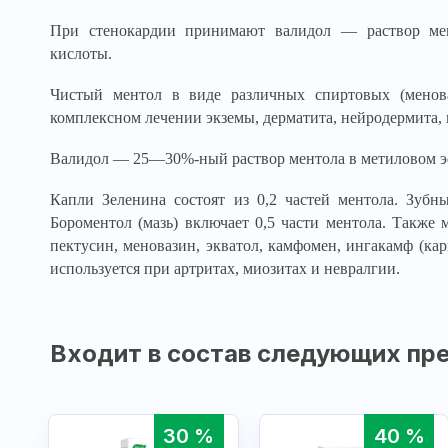
При стенокардии принимают валидол — раствор мен
кислоты.
Чистый ментол в виде различных спиртовых (менов
комплексном лечении экземы, дерматита, нейродермита,
Валидол — 25—30%-ный раствор ментола в метиловом э
Капли Зеленина состоят из 0,2 частей ментола. Зубны
Бороментол (мазь) включает 0,5 части ментола. Также 
пектусин, меновазин, экватол, камфомен, ингакамф (ка
используется при артритах, миозитах и невралгии.
Входит в состав следующих пре
30 %
40 %