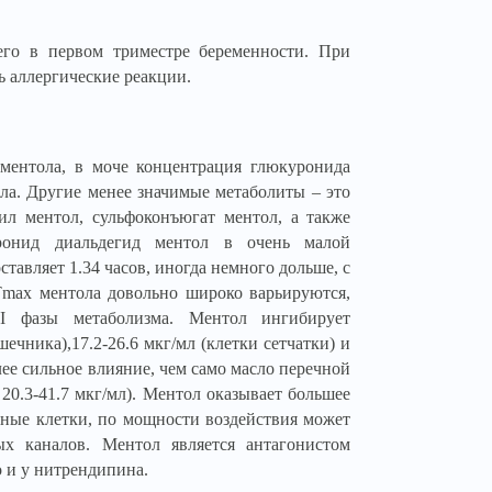
его в первом триместре беременности. При
ь аллергические реакции.
 ментола, в моче концентрация глюкуронида
ла. Другие менее значимые метаболиты – это
ил ментол, сульфоконъюгат ментол, а также
ронид диальдегид ментол в очень малой
тавляет 1.34 часов, иногда немного дольше, с
Tmax ментола довольно широко варьируются,
II фазы метаболизма. Ментол ингибирует
ечника),17.2-26.6 мкг/мл (клетки сетчатки) и
олее сильное влияние, чем само масло перечной
 20.3-41.7 мкг/мл). Ментол оказывает большее
вные клетки, по мощности воздействия может
ых каналов. Ментол является антагонистом
о и у нитрендипина.