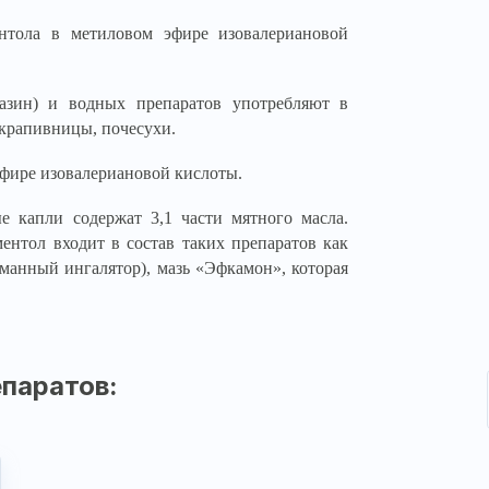
тола в метиловом эфире изовалериановой
азин) и водных препаратов употребляют в
 крапивницы, почесухи.
фире изовалериановой кислоты.
е капли содержат 3,1 части мятного масла.
ментол входит в состав таких препаратов как
рманный ингалятор), мазь «Эфкамон», которая
паратов: