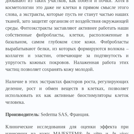
добывают из таких участков, как побеги и почки. Хотя в
косметологии это даже не клетки в прямом смысле этого
слова, а экстракты, которые пусть не станут частью наших
тканей, зато защитят организм от воздействия окружающей
среды. Фитоэкстракты заставляют активнее работать наши
собственные фибробласты, клетки, расположенные в
базальном, самом глубоком слое кожи. Фибробласты
вырабатывают белки, из которых формируются волокна –
коллаген и эластин, отвечающие за подтянутость и
упругость кожных покровов. Налаженная работа этих
частиц позволяет сохранять кожу молодой.
Наличие в этих экстрактах факторов роста, регулирующих
деление, рост и обмен веществ в клетках, позволяет
использовать их как активные биостимуляторы клеток
человека.
Производитель
: Sederma SAS, Франция.
Клинические исследования для оценки эффекта при
нанесении на кожу MAJESTEM®
In vitro
и
In vivo
: