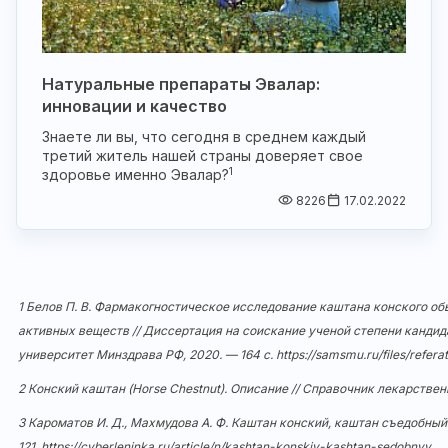
Натуральные препараты Эвалар:
инновации и качество
Знаете ли вы, что сегодня в среднем каждый
третий житель нашей страны доверяет свое
1
здоровье именно Эвалар?
8226
17.02.2022
1 Белов П. В. Фармакогностическое исследование каштана конского обы
активных веществ // Диссертация на соискание ученой степени канди
университет Минздрава РФ, 2020. — 164 с.
https://samsmu.ru/files/refera
2 Конский каштан (Horse Chestnut). Описание // Справочник лекарств
3 Кароматов И. Д., Махмудова А. Ф. Каштан конский, каштан съедобный 
121.
https://cyberleninka.ru/article/n/kashtan-konskiy-kashtan-sedobnyy