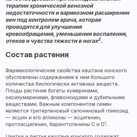
терапии хронической венозной
недостаточности и варикозном расширении
вен под контролем врача, которая
проводится для улучшения
кровообращения, уменьшения воспаления,
2
отеков и чувства тяжести в ногах
.
Состав растения
Фармакологические свойства каштана конского
обусловлены содержанием в нем большого
количества биологически активных веществ.
Плоды растения богаты кумаринами,
оксикумаринами, флавоноидами и дубильными
веществами. Важным компонентом семян
являются тритерпеновый сапониновый гликозид
— эсцин и его агликоны — эсцигенин,
1
протоэсцигенин, барингтогенины С и D
.
Цветки и листья каштана конского содержат