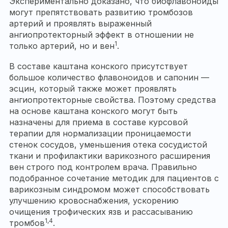
Экспериментально доказано, что биофлавоноиды
могут препятствовать развитию тромбозов
артерий и проявлять выраженный
ангиопротекторный эффект в отношении не
1
только артерий, но и вен
.
В составе каштана конского присутствует
большое количество флавоноидов и сапонин —
эсцин, который также может проявлять
ангиопротекторные свойства. Поэтому средства
на основе каштана конского могут быть
назначены для приема в составе курсовой
терапии для нормализации проницаемости
стенок сосудов, уменьшения отека сосудистой
ткани и профилактики варикозного расширения
вен строго под контролем врача. Правильно
подобранное сочетание методик для пациентов с
варикозным синдромом может способствовать
улучшению кровоснабжения, ускорению
очищения трофических язв и рассасыванию
1,4
тромбов
.