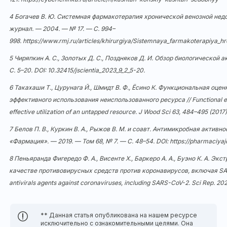
4 Богачев В. Ю. Системная фармакотерапия хронической венозной нед
журнал. — 2004. — № 17. — С. 994–
998.
https://www.rmj.ru/articles/khirurgiya/Sistemnaya_farmakoterapiya
5 Чиряпкин А. С., Золотых Д. С., Поздняков Д. И. Обзор биологической а
С. 5–20. DOI:
10.32415/jscientia_2023_9_2_5-20
.
6 Такахаши Т., Цурунага Й., Шмидт В. Ф., Ёсино К. Функциональная оц
эффективного использования неиспользованного ресурса // Functional evalu
effective utilization of an untapped resource. J Wood Sci 63, 484–495 (2017
7 Белов П. В., Куркин В. А., Рыжов В. М. и соавт. Антимикробная акт
«Фармация». — 2019. — Том 68, № 7. — С. 48–54. DOI:
https://pharmaciya
8 Пеньяранда Фигередо Ф. А., Висенте Х., Баркеро А. А., Буэно К. А. Э
качестве противовирусных средств против коронавирусов, включая SARS-C
antivirals agents against coronaviruses, including SARS-CoV-2. Sci Rep. 202
** Данная статья опубликована на нашем ресурсе
исключительно с ознакомительными целями. Она