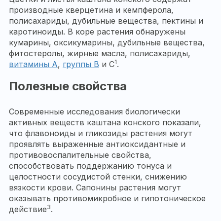
производные кверцетина и кемпферола,
полисахариды, дубильные вещества, пектины и
каротиноиды. В коре растения обнаружены
кумарины, оксикумарины, дубильные вещества,
фитостеролы, жирные масла, полисахариды,
1
витамины A
,
группы B
и C
.
Полезные свойства
Современные исследования биологически
активных веществ каштана конского показали,
что флавоноиды и гликозиды растения могут
проявлять выраженные антиоксидантные и
противовоспалительные свойства,
способствовать поддержанию тонуса и
целостности сосудистой стенки, снижению
вязкости крови. Сапонины растения могут
оказывать противомикробное и гипотоническое
3
действие
.