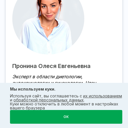
Пронина Олеся Евгеньевна
Эксперт в области диетологии,
эндокринологии и гинекологии. Член
ассоциации PreventAge.
Мы используем куки.
Используя сайт, вы соглашаетесь с
их использованием
и
обработкой персональных данных
.
Образование: РГМУ им. Н.И. Пирогова, гинекология
Куки можно отключить в любой момент в настройках
вашего браузера
– ФГБУ НМИЦ акушерства, гинекологии и
перинатологии им. акад. В.И. Кулакова,
ОК
эндокринология – ФБУ НМИЦ эндокринологии,
диетология клинической нутрициологии и