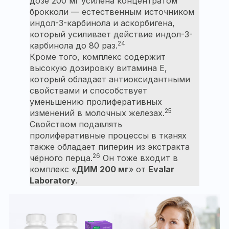
дозе 200 мг усилена концентратом
брокколи — естественным источником
индол-3-карбинола и аскорбигена,
который усиливает действие индол-3-
24
карбинола до 80 раз.
Кроме того, комплекс содержит
высокую дозировку витамина Е,
который обладает антиоксидантными
свойствами и способствует
уменьшению пролиферативных
25
изменений в молочных железах.
Свойством подавлять
пролиферативные процессы в тканях
также обладает пиперин из экстракта
26
чёрного перца.
Он тоже входит в
комплекс «
ДИМ 200 мг
» от
Evalar
Laboratory
.