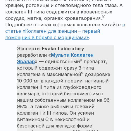
хрящей, роговицы и стекловидного тела глаза. А
коллаген III типа содержится в кровеносных
10
сосудах, матке, органах кроветворения.
Подробнее о типах и формах коллагена читайте
в
статье «Коллаген для женщин – первый
помощник в борьбе с морщинами»
.
Эксперты
Evalar Laboratory
разработали «
Мульти Коллаген
9
Эвалар
» — единственный
препарат,
который содержит сразу 3 типа
9
коллагена в максимальной
дозировке
10 000 мг в каждой порции: нативный
коллаген II типа из глубоководного
кальмара, который биосовместим с
нашим собственным коллагеном на 96–
98%, а также рыбный и говяжий
коллаген I и III типов. Он усилен
витамином С в некислотной и
безопасной для желудка форме