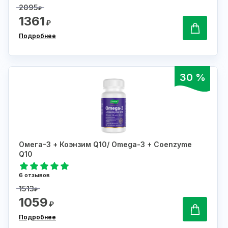
2095
₽
1361
₽
Подробнее
30 %
Омега-3 + Коэнзим Q10/ Omega-3 + Coenzyme
Q10
6 отзывов
1513
₽
1059
₽
Подробнее