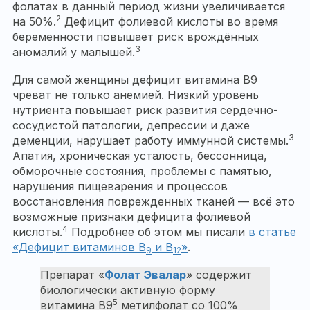
фолатах в данный период жизни увеличивается
2
на 50%.
Дефицит фолиевой кислоты во время
беременности повышает риск врождённых
3
аномалий у малышей.
Для самой женщины дефицит витамина В9
чреват не только анемией. Низкий уровень
нутриента повышает риск развития сердечно-
сосудистой патологии, депрессии и даже
3
деменции, нарушает работу иммунной системы.
Апатия, хроническая усталость, бессонница,
обморочные состояния, проблемы с памятью,
нарушения пищеварения и процессов
восстановления поврежденных тканей — всё это
возможные признаки дефицита фолиевой
4
кислоты.
Подробнее об этом мы писали
в статье
«Дефицит витаминов B
и B
»
.
9
12
Препарат «
Фолат Эвалар
» содержит
биологически активную форму
5
витамина В9
метилфолат со 100%