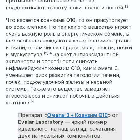
противовоспалительные свойства,
13
поддерживают красоту кожи, волос и ногтей.
Что касается коэнзима Q10, то он присутствует
во всех клетках. Но так как это вещество играет
очень важную роль в энергетическом обмене, в
нём особенно нуждаются «энергоёмкие» органы
и ткани, в том числе сердце, мозг, печень, почки
12,14
и мускулатура.
За счёт антиоксидантной
активности и способности снижать
инфламейджинг коэнзим Q10, как и омега-3,
уменьшает риск развития патологии печени,
почек, поджелудочной железы и нервной
системы. Также это вещество замедляет
атеросклероз и снижает побочные действия
14
статинов.
Препарат «
Омега-3 + Коэнзим Q10
» от
Evalar Laboratory
— яркий пример
идеального, на наш взгляд, сочетания
двух натуральных компонентов,