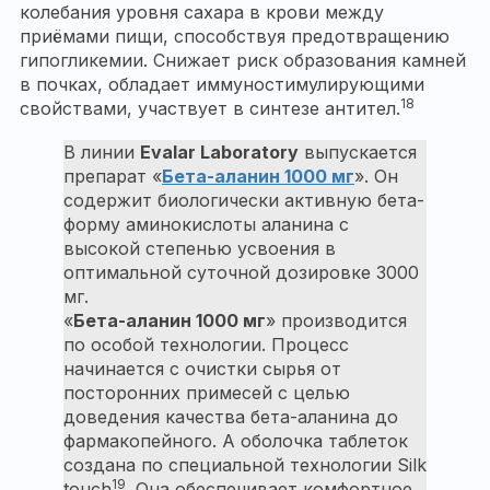
колебания уровня сахара в крови между
приёмами пищи, способствуя предотвращению
гипогликемии. Снижает риск образования камней
в почках, обладает иммуностимулирующими
18
свойствами, участвует в синтезе антител.
В линии
Evalar Laboratory
выпускается
препарат «
Бета-аланин 1000 мг
». Он
содержит биологически активную бета-
форму аминокислоты аланина с
высокой степенью усвоения в
оптимальной суточной дозировке 3000
мг.
«
Бета-аланин 1000 мг
» производится
по особой технологии. Процесс
начинается с очистки сырья от
посторонних примесей с целью
доведения качества бета-аланина до
фармакопейного. А оболочка таблеток
создана по специальной технологии Silk
19
touch
. Она обеспечивает комфортное