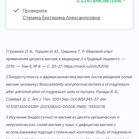
Проверила:
Стенина Екатерина Александровна
1 Громова О. А., Торшин И. Ю., Гришина Т. Р. Мировой опыт
применения цитрата магния в медицине // «Трудный пациент». —
2010. — Том 8, № 8. — С. 20–27.
https://medi.ru/info/5209/
2 Биодоступность и фармакокинетика магния после введения солей
магния человеку/ Bioavailability and pharmacokinetics of magnesium
after administration of magnesium salts to humans. Ранаде В. В.,
Сомберг Д. С. Am J Ther. 2001 Sep-Oct;8(5):345-57. doi:
10.1097/00045391-200109000-00008
. PMID: 11550076.
3 Изучение биодоступности магния из десяти органических и
неорганических солей магния у крыс с дефицитом магния с
использованием подхода стабильных изотопов/ Study of magnesium