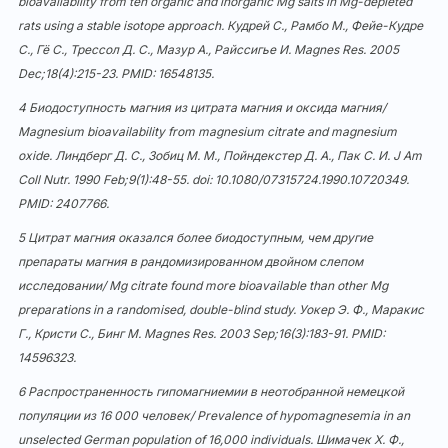
bioavailability from ten organic and inorganic Mg salts in Mg-depleted
rats using a stable isotope approach. Кудрей С., Рамбо М., Фейе-Кудре
С., Гё С., Трессол Д. С., Мазур А., Райссигье И. Magnes Res. 2005
Dec;18(4):215-23. PMID:
16548135
.
4 Биодоступность магния из цитрата магния и оксида магния/
Magnesium bioavailability from magnesium citrate and magnesium
oxide. Линдберг Д. С., Зобиц М. М., Пойндекстер Д. А., Пак С. И. J Am
Coll Nutr. 1990 Feb;9(1):48-55. doi:
10.1080/07315724.1990.10720349
.
PMID: 2407766.
5 Цитрат магния оказался более биодоступным, чем другие
препараты магния в рандомизированном двойном слепом
исследовании/ Mg citrate found more bioavailable than other Mg
preparations in a randomised, double-blind study. Уокер Э. Ф., Маракис
Г., Кристи С., Бинг М. Magnes Res. 2003 Sep;16(3):183-91. PMID:
14596323
.
6 Распространенность гипомагниемии в неотобранной немецкой
популяции из 16 000 человек/ Prevalence of hypomagnesemia in an
unselected German population of 16,000 individuals. Шимачек Х. Ф.,