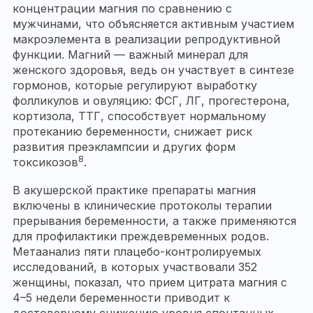
концентрации магния по сравнению с
мужчинами, что объясняется активным участием
макроэлемента в реализации репродуктивной
функции. Магний — важный минерал для
женского здоровья, ведь он участвует в синтезе
гормонов, которые регулируют выработку
фолликулов и овуляцию: ФСГ, ЛГ, прогестерона,
кортизола, ТТГ, способствует нормальному
протеканию беременности, снижает риск
развития преэклампсии и других форм
8
токсикозов
.
В акушерской практике препараты магния
включены в клинические протоколы терапии
прерывания беременности, а также применяются
для профилактики преждевременных родов.
Метаанализ пяти плацебо-контролируемых
исследований, в которых участвовали 352
женщины, показал, что прием цитрата магния с
4–5 недели беременности приводит к
достоверному снижению уровня спонтанных