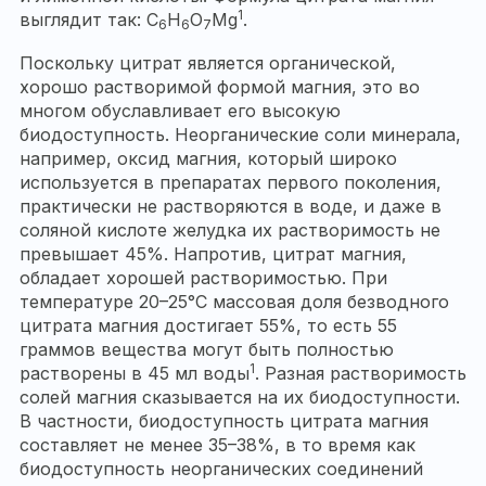
1
выглядит так: C
H
O
Mg
.
6
6
7
Поскольку цитрат является органической,
хорошо растворимой формой магния, это во
многом обуславливает его высокую
биодоступность. Неорганические соли минерала,
например, оксид магния, который широко
используется в препаратах первого поколения,
практически не растворяются в воде, и даже в
соляной кислоте желудка их растворимость не
превышает 45%. Напротив, цитрат магния,
обладает хорошей растворимостью. При
температуре 20–25°С массовая доля безводного
цитрата магния достигает 55%, то есть 55
граммов вещества могут быть полностью
1
растворены в 45 мл воды
. Разная растворимость
солей магния сказывается на их биодоступности.
В частности, биодоступность цитрата магния
составляет не менее 35–38%, в то время как
биодоступность неорганических соединений