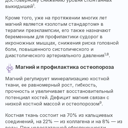
1
выкидышей
.
Кроме того, уже на протяжении многих лет
магний является «золотым стандартом» в
терапии преэклампсии, его также назначают
беременным для профилактики судорог в
икроножных мышцах, снижения риска головной
боли, повышенного систолического и
1,8
диастолического артериального давления
.
Магний и профилактика остеопороза
Магний регулирует минерализацию костной
ткани, ее равномерный рост, гибкость,
прочность и увеличивает восстановительный
потенциал костей. Дефицит магния связан с
9
низкой костной массой и остеопорозом
.
Костная ткань состоит на 70% из кальциевых
соединений, на 22% — из коллагена и на 8% — из
воды. При недостаточной обеспеченности