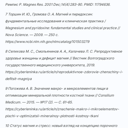
Ремпис Р. Magnes Res. 2001 Dec;14(4):283-90. PMID:
11794636
.
7 Торшин И. Ю., Громова О. А. Магний и пиридоксин:
фундаментальные исследования и клиническая практика /
Magnesium and pyridoxine: fundamental studies and clinical practice //
Nova Science. — 2009. — 250 с.
https://www.ncbi.nlm.nih.gov/nlmcatalog/101503279
8 Селихова М. С., Смольянинов А. А., Калачева Л. С. Репродуктивное
здоровье женщины и дефицит магния // Вестник Волгоградского
государственного медицинского университета, 2019.
https://cyberleninka.ru/article/n/reproduktivnoe-zdorovie-zhenschiny-i-
defitsit-magniya
9 Погожева А. В. Значение макро- и микроэлементов пищи в
оптимизации минеральной плотности костной ткани // Consilium
Medicum. — 2015. — №17 (2). — С. 61–65.
https://cyberleninka.ru/article/n/znachenie-makro-i-mikroelementov-
pischi-v-optimizatsii-mineralnoy-plotnosti-kostnoy-tkani
10 Статус магния и стресс: новый взгляд на концепцию порочного