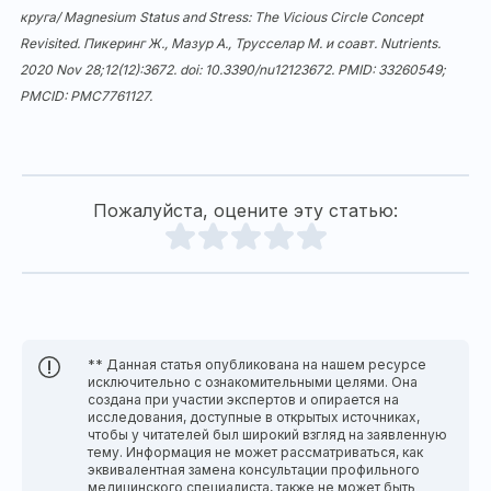
круга/ Magnesium Status and Stress: The Vicious Circle Concept
Revisited. Пикеринг Ж., Мазур А., Трусселар М. и соавт. Nutrients.
2020 Nov 28;12(12):3672. doi:
10.3390/nu12123672
. PMID: 33260549;
PMCID: PMC7761127.
Пожалуйста, оцените эту статью:
** Данная статья опубликована на нашем ресурсе
исключительно с ознакомительными целями. Она
создана при участии экспертов и опирается на
исследования, доступные в открытых источниках,
чтобы у читателей был широкий взгляд на заявленную
тему. Информация не может рассматриваться, как
эквивалентная замена консультации профильного
медицинского специалиста, также не может быть