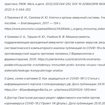
практике. РМЖ. Мать и дитя. 2022;5(3):244–252. DOI:
10.32364/2618-843
2022-5-3-244-252
.
3 Павленко В. И., Саяпина И. Ю. Клетки и органы иммунной системы. Уч
пособие. — Благовещенск, 2017. — 124 с.
https://www.amursma.ru/upload/iblock/143/Kletki_i_organy_immunnoj_siste
4 Громова О. А., Торшин И. Ю., Учайкин В. Ф. Микронутриенты,
поддерживающие врожденный иммунитет против корона-вирусов: рез
систематического компьютерного анализа публикаций по COVID-19 и б
противовирусной защиты протеома человека // Фармакология и
фармакотерапия, 2020.
https://cyberleninka.ru/article/n/mikronutrienty-
podderzhivayuschie-vrozhdennyy-immunitet-protiv-korona-virusov-rezul
sistematicheskogo-kompyuternogo-analiza
5 Цинк, селен и витамин D. Как защищаться от COVID-19? // Статья с
информационного портала стопкоронавирус.рф. Дата публикации: 24.10
https://xn--80aesfpebagmfblc0a.xn--p1ai/news/20201024-1315.html
6 Доктор Свистунов раскрыл рецепт эффективного коктейля против
коронавируса COVID-19 // Проект VK @пульс. Дата публикации: 25.10.20