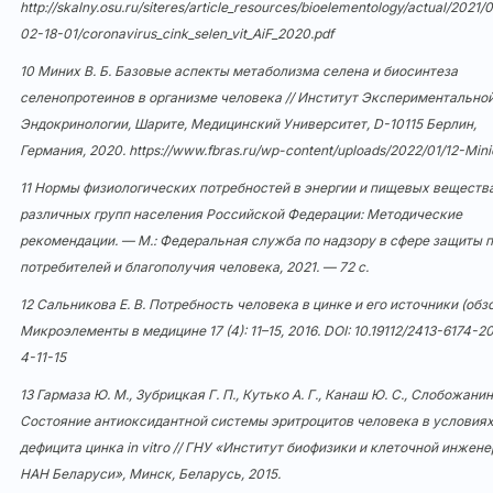
http://skalny.osu.ru/siteres/article_resources/bioelementology/actual/2021/
02-18-01/coronavirus_cink_selen_vit_AiF_2020.pdf
10 Миних В. Б. Базовые аспекты метаболизма селена и биосинтеза
селенопротеинов в организме человека // Институт Экспериментально
Эндокринологии, Шарите, Медицинский Университет, D-10115 Берлин,
Германия, 2020.
https://www.fbras.ru/wp-content/uploads/2022/01/12-Mini
11 Нормы физиологических потребностей в энергии и пищевых веществ
различных групп населения Российской Федерации: Методические
рекомендации. — М.: Федеральная служба по надзору в сфере защиты 
потребителей и благополучия человека, 2021. — 72 с.
12 Сальникова Е. В. Потребность человека в цинке и его источники (обзор
Микроэлементы в медицине 17 (4): 11–15, 2016. DOI:
10.19112/2413-6174-2
4-11-15
13 Гармаза Ю. М., Зубрицкая Г. П., Кутько А. Г., Канаш Ю. С., Слобожанина
Состояние антиоксидантной системы эритроцитов человека в условия
дефицита цинка in vitro // ГНУ «Институт биофизики и клеточной инжен
НАН Беларуси», Минск, Беларусь, 2015.