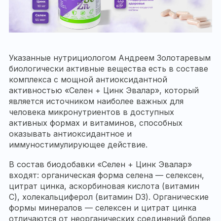
Указанные нутрициологом Андреем Золотаревым
биологически активные вещества есть в составе
комплекса с мощной антиоксидантной
активностью «Селен + Цинк Эвалар», который
является источником наиболее важных для
человека микронутриентов в доступных
активных формах и витаминов, способных
оказывать антиоксидантное и
иммуностимулирующее действие.
В состав биодобавки «Селен + Цинк Эвалар»
входят: органическая форма селена — селексен,
цитрат цинка, аскорбиновая кислота (витамин
С), холекальциферол (витамин D3). Органические
формы минералов — селексен и цитрат цинка
отличаются от неорганических соединений более