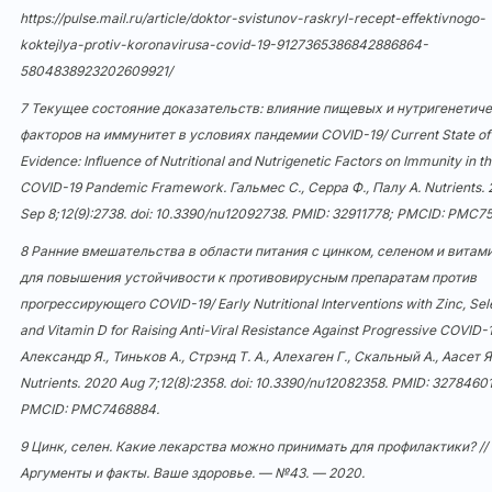
https://pulse.mail.ru/article/doktor-svistunov-raskryl-recept-effektivnogo-
koktejlya-protiv-koronavirusa-covid-19-9127365386842886864-
5804838923202609921/
7 Текущее состояние доказательств: влияние пищевых и нутригенетич
факторов на иммунитет в условиях пандемии COVID-19/ Current State of
Evidence: Influence of Nutritional and Nutrigenetic Factors on Immunity in t
COVID-19 Pandemic Framework. Гальмес С., Серра Ф., Палу А. Nutrients.
Sep 8;12(9):2738. doi:
10.3390/nu12092738
. PMID: 32911778; PMCID: PMC75
8 Ранние вмешательства в области питания с цинком, селеном и витам
для повышения устойчивости к противовирусным препаратам против
прогрессирующего COVID-19/ Early Nutritional Interventions with Zinc, Se
and Vitamin D for Raising Anti-Viral Resistance Against Progressive COVID-1
Александр Я., Тиньков А., Стрэнд Т. А., Алехаген Г., Скальный А., Аасет Я
Nutrients. 2020 Aug 7;12(8):2358. doi:
10.3390/nu12082358
. PMID: 32784601
PMCID: PMC7468884.
9 Цинк, селен. Какие лекарства можно принимать для профилактики? //
Аргументы и факты. Ваше здоровье. — №43. — 2020.