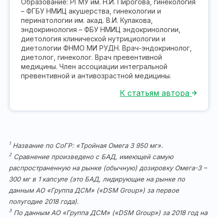
Образование: РГМУ им. Н.И. Пирогова, гинекология
– ФГБУ НМИЦ акушерства, гинекологии и
перинатологии им. акад. В.И. Кулакова,
эндокринология – ФБУ НМИЦ эндокринологии,
диетология клинической нутрициологии и
диетологии ФНМО МИ РУДН. Врач-эндокринолог,
диетолог, гинеколог. Врач превентивной
медицины. Член ассоциации интегральной
превентивной и антивозрастной медицины.
К статьям автора
1
Название по СоГР: «Тройная Омега 3 950 мг».
2
Сравнение произведено с БАД, имеющей самую
распространенную на рынке (обычную) дозировку Омега-3 –
300 мг в 1 капсуле (это БАД, лидирующие на рынке по
данным АО «Группа ДСМ» («DSM Group») за первое
полугодие 2018 года).
3
По данным АО «Группа ДСМ» («DSM Group») за 2018 год на