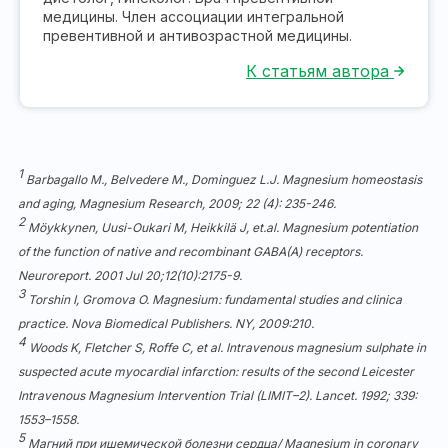
медицины. Член ассоциации интегральной
превентивной и антивозрастной медицины.
К статьям автора
1
Barbagallo M., Belvedere M., Dominguez L.J. Magnesium homeostasis
and aging, Magnesium Research, 2009; 22 (4): 235-246.
2
Möykkynen, Uusi-Oukari M, Heikkilä J, et.al. Magnesium potentiation
of the function of native and recombinant GABA(A) receptors.
Neuroreport. 2001 Jul 20;12(10):2175-9.
3
Torshin I, Gromova O. Magnesium: fundamental studies and clinica
practice. Nova Biomedical Publishers. NY, 2009:210.
4
Woods K, Fletcher S, Roffe C, et al. Intravenous magnesium sulphate in
suspected acute myocardial infarction: results of the second Leicester
Intravenous Magnesium Intervention Trial (LIMIT–2). Lancet. 1992; 339:
1553–1558.
5
Магний при ишемической болезни сердца/ Magnesium in coronary