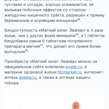
суставах и сосудах, хорошо усваивается, не
вызывая побочных эффектов со стороны
желудочно-кишечного тракта, разрешен к приему
18
беременным и кормящим женщинам
.
Биодоступность «Магний хелат Эвалар» в 4 раза
14
выше, чем у других форм минерала
, а 1 таблетка
биодобавки равна 6 таблеткам популярного
17
препарата магния
, что делает его прием более
19
выгодным
.
Приобрести «Магний хелат Эвалар» можно на
официальном сайте компании
evalar.ru
, в
магазине здоровой жизни
fitomarket.ru
, интернет-
аптеке
apteka.ru
, а также в аптеках вашего
города.