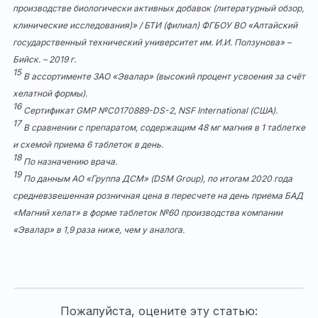
производстве биологически активных добавок (литературный обзор,
клинические исследования)» / БТИ (филиал) ФГБОУ ВО «Алтайский
государственный технический университет им. И.И. Ползунова» –
Бийск. – 2019 г.
15
В ассортименте ЗАО «Эвалар» (высокий процент усвоения за счёт
хелатной формы).
16
Сертификат GMP №С0170889-DS-2, NSF International (США).
17
В сравнении с препаратом, содержащим 48 мг магния в 1 таблетке
и схемой приема 6 таблеток в день.
18
По назначению врача.
19
По данным АО «Группа ДСМ» (DSM Group), по итогам 2020 года
средневзвешенная розничная цена в пересчете на день приема БАД
«Магний хелат» в форме таблеток №60 производства компании
«Эвалар» в 1,9 раза ниже, чем у аналога.
Пожалуйста, оцените эту статью: