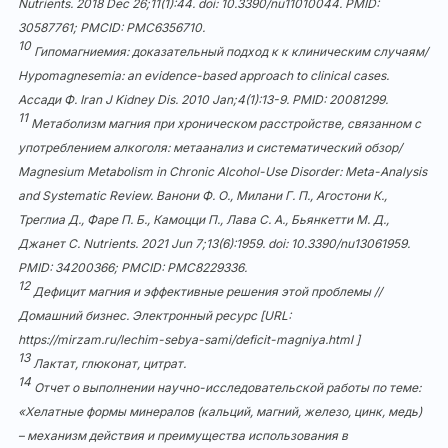
Nutrients. 2018 Dec 26;11(1):44. doi:
10.3390/nu11010044
. PMID:
30587761; PMCID: PMC6356710.
10
Гипомагниемия: доказательный подход к к клиническим случаям/
Hypomagnesemia: an evidence-based approach to clinical cases.
Ассади Ф. Iran J Kidney Dis. 2010 Jan;4(1):13-9. PMID:
20081299
.
11
Метаболизм магния при хроническом расстройстве, связанном с
употреблением алкоголя: метаанализ и систематический обзор/
Magnesium Metabolism in Chronic Alcohol-Use Disorder: Meta-Analysis
and Systematic Review. Ванони Ф. О., Милани Г. П., Агостони К.,
Треглиа Д., Фаре П. Б., Камоцци П., Лава С. А., Бьянкетти М. Д.,
Джанет С. Nutrients. 2021 Jun 7;13(6):1959. doi:
10.3390/nu13061959
.
PMID: 34200366; PMCID: PMC8229336.
12
Дефицит магния и эффективные решения этой проблемы //
Домашний бизнес. Электронный ресурс [URL:
https://mirzam.ru/lechim-sebya-sami/deficit-magniya.html
]
13
Лактат, глюконат, цитрат.
14
Отчет о выполнении научно-исследовательской работы по теме:
«Хелатные формы минералов (кальций, магний, железо, цинк, медь)
– механизм действия и преимущества использования в