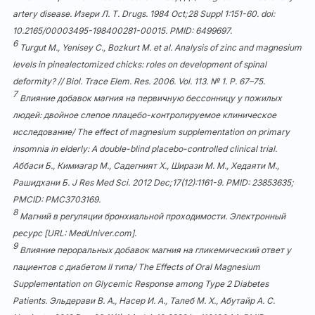
artery disease. Изери Л. Т. Drugs. 1984 Oct;28 Suppl 1:151-60. doi:
10.2165/00003495-198400281-00015
. PMID: 6499697.
6
Turgut M., Yenisey C., Bozkurt M. et al. Analysis of zinc and magnesium
levels in pinealectomized chicks: roles on development of spinal
deformity? // Biol. Trace Elem. Res. 2006. Vol. 113. № 1. P. 67–75.
7
Влияние добавок магния на первичную бессонницу у пожилых
людей: двойное слепое плацебо-контролируемое клиническое
исследование/ The effect of magnesium supplementation on primary
insomnia in elderly: A double-blind placebo-controlled clinical trial.
Аббаси Б., Кимиагар М., Садегният Х., Ширази М. М., Хедаяти М.,
Рашидхани Б. J Res Med Sci. 2012 Dec;17(12):1161-9. PMID: 23853635;
PMCID:
PMC3703169
.
8
Магний в регуляции бронхиальной проходимости. Электронный
ресурс [URL: MedUniver.com].
9
Влияние пероральных добавок магния на гликемический ответ у
пациентов с диабетом II типа/ The Effects of Oral Magnesium
Supplementation on Glycemic Response among Type 2 Diabetes
Patients. Эльдерави В. А., Насер И. А., Талеб М. Х., Абутайр А. С.