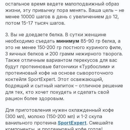
остальное время ведете малоподвижный образ
жизни, эту привычку пора менять. Ваша цель – не
менее 10000 шагов в день с увеличением до 12,
потом 15-17 тысяч шагов.
3. Вы не доедаете белка. В сутки женщине
необходимо съедать
минимум
85-90 гр белка, а
это не менее 150-200 гр постного куриного филе,
3 яичных белков и 200 грамм нежирного творога.
Также отличным вариантом перекусов для вас
будут протеиновые батончики «Турбослим» и
протеиновый кофе на основе сывороточного
коктейля SportExpert. Этот освежающий,
бодрящий и сытный напиток – отличное решение
для тех, кто хочет похудеть и сделать свой
рацион более здоровым.
Для приготовления нужен охлажденный кофе
(300 мл), молоко (150-200 мл) и 1-2 скупа
ванильного протеина
SportExpert
. Смешайте
компоненты, и протеиновый кофе готов!