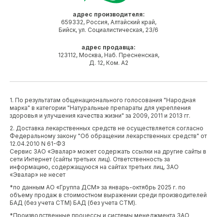
адрес производителя:
659332, Россия, Алтайский край,
Бийск, ул. Социалистическая, 23/6
адрес продавца:
123112, Москва, Наб. Пресненская,
Д. 12, Ком. А2
1. По результатам общенационального голосования "Народная
марка" в категории "Натуральные препараты для укрепления
здоровья и улучшения качества жизни" за 2009, 2011 и 2013 гг.
2. Доставка лекарственных средств не осуществляется согласно
Федеральному закону "Об обращении лекарственных средств" от
12.04.2010 N 61-ФЗ
Сервис ЗАО «Эвалар» может содержать ссылки на другие сайты в
сети Интернет (сайты третьих лиц). Ответственность за
информацию, содержащуюся на сайтах третьих лиц, ЗАО
«Эвалар» не несет
*по данным АО «Группа ДСМ» за январь-октябрь 2025 г. по
объему продаж в стоимостном выражении среди производителей
БАД (без учета СТМ) БАД (без учета СТМ).
*Производственные процессы и системы менеджмента ЗАО