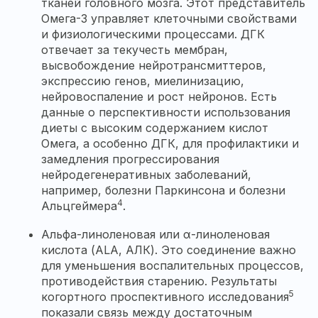
тканей головного мозга. Этот представитель
Омега-3
управляет клеточными свойствами
и физиологическими процессами. ДГК
отвечает за текучесть мембран,
высвобождение нейротрансмиттеров,
экспрессию генов, миелинизацию,
нейровоспаление и рост нейронов. Есть
данные о перспективности использования
диеты с высоким содержанием кислот
Омега
, а особенно ДГК, для профилактики и
замедления прогрессирования
нейродегенеративных заболеваний,
например, болезни Паркинсона и болезни
4
Альцгеймера
.
Альфа-линоленовая или α-линоленовая
кислота (ALA, АЛК). Это соединение важно
для уменьшения воспалительных процессов,
противодействия старению. Результаты
5
когортного проспективного исследования
показали связь между достаточным