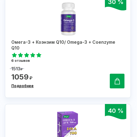
30 %
Омега-3 + Коэнзим Q10/ Omega-3 + Coenzyme
Q10
6 отзывов
1513
₽
1059
₽
Подробнее
40 %