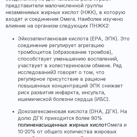
представители малочисленной группы
незаменимых жирных
кислот
(НЖК), в которую
входят и соединения
Омега
. Наиболее изучено
влияние на организм следующих ПНЖК
2
:
Эйкозапентаеновая кислота (EPA, ЭПК). Это
соединение регулирует агрегацию
тромбоцитов (образование тромбов),
способствует уменьшению воспалений,
участвует в холестериновом обмене. Ряд
исследований
3
говорят о том, что
регулярное присутствие в рационе
повышенных концентраций ЭПК снижает
риск развития инфаркта, инсульта,
ишемической болезни сердца (ИБС).
Докозагексаеновая кислота (DHA, ДГК). На
долю ДГК приходится более 90%
полиненасыщенных жирных
кислот
Омега
и
10-20% от общего количества жировых