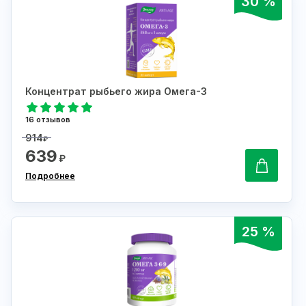
30 %
Концентрат рыбьего жира Омега-3
16 отзывов
914
₽
639
₽
Подробнее
25 %