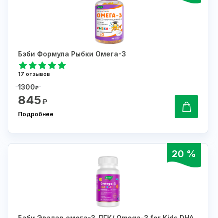
Бэби Формула Рыбки Омега-3
17 отзывов
1300
₽
845
₽
Подробнее
20 %
Бэби Эвалар омега-3 ДГК/ Omega-3 for Kids DHA