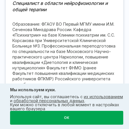
Специалист в области нейрофизиологии и
общей терапии
Образование: ФГАОУ ВО Первый МГМУ имени И.М.
Сеченова Минздрава России. Кафедра
«Психиатрии» на базе Клиники психиатрии им. С.С.
Корсакова при Университетской Клинической
Больнице №3. Профессиональная переподготовка
по специальности на базе Московского Научно-
практического центра Наркологии, повышение
квалификации «Диетология и клиническая
нутрициология» Факультет ФНМО (ранее
Факультет повышения квалификации медицинских
работников ФПКМР) Российского университета
дружбы народов.
Мы используем куки.
К статьям автора
Используя сайт, вы соглашаетесь с
их использованием
и
обработкой персональных данных
.
Куки можно отключить в любой момент в настройках
Проверила:
вашего браузера
Пронина Олеся Евгеньевна
ОК