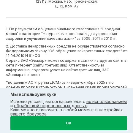
123112, Москва, Наб. Пресненская,
Д. 12, Ком. А2
1. По результатам общенационального голосования "Народная
марка" в категории "Натуральные препараты для укрепления
здоровья и улучшения качества жизни" за 2009, 2011 и 2013 гг.
2. Доставка лекарственных средств не осуществляется согласно
Федеральному закону "Об обращении лекарственных средств" от
12.04.2010 N 61-ФЗ
Сервис ЗАО «Эвалар» может содержать ссылки на другие сайты в
сети Интернет (сайты третьих лиц). Ответственность за
информацию, содержащуюся на сайтах третьих лиц, ЗАО
«Эвалар» не несет
*по данным АО «Группа ДСМ» за январь-октябрь 2025 г. по
объему продаж в стоимостном выражении среди производителей
БАД (без учета СТМ) БАД (без учета СТМ).
Мы используем куки.
*Производственные процессы и системы менеджмента ЗАО
Используя сайт, вы соглашаетесь с
их использованием
«Эвалар» сертифицированы в соответствии с требованиями
и
обработкой персональных данных
.
международных сертификатов GMP, ISO, HACCP
Куки можно отключить в любой момент в настройках
вашего браузера
ОК