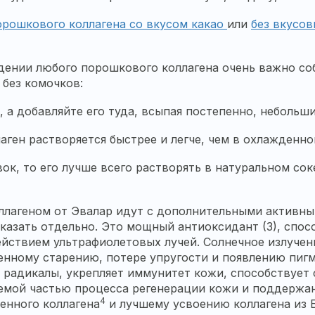
орошкового коллагена со вкусом какао
или
без вкусов
дении любого порошкового коллагена очень важно со
 без комочков:
у, а добавляйте его туда, всыпая постепенно, неболь
аген растворяется быстрее и легче, чем в охлажденн
вок, то его лучше всего растворять в натуральном сок
оллагеном от Эвалар идут с дополнительными активн
 сказать отдельно. Это мощный антиоксидант (3), спо
йствием ультрафиолетовых лучей. Солнечное излуче
енному старению, потере упругости и появлению пиг
радикалы, укрепляет иммунитет кожи, способствует с
емой частью процесса регенерации кожи и поддержан
4
енного коллагена
и лучшему усвоению коллагена из 