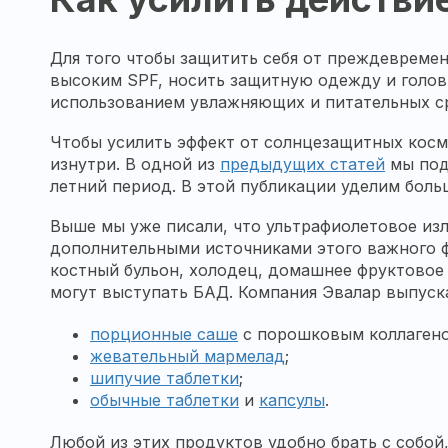
Для того чтобы защитить себя от преждевреме
высоким SPF, носить защитную одежду и головн
использованием увлажняющих и питательных с
Чтобы усилить эффект от солнцезащитных косм
изнутри. В одной из
предыдущих статей
мы под
летний период. В этой публикации уделим боль
Выше мы уже писали, что ультрафиолетовое изл
дополнительными источниками этого важного ф
костный бульон, холодец, домашнее фруктовое 
могут выступать БАД. Компания Эвалар выпуска
порционные саше
с порошковым коллагеном
жевательный мармелад
;
шипучие таблетки
;
обычные таблетки
и
капсулы
.
Любой из этих продуктов удобно брать с собой, 