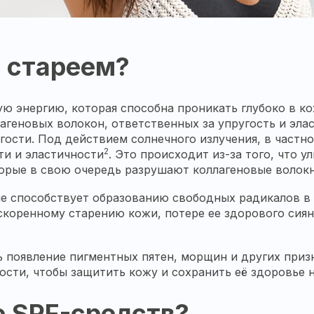
 стареем?
ю энергию, которая способна проникать глубоко в к
лагеновых волокон, ответственных за упругость и эла
ости. Под действием солнечного излучения, в частно
2
ти и эластичности
. Это происходит из-за того, что 
орые в свою очередь разрушают коллагеновые волокн
ие способствует образованию свободных радикалов в
скоренному старению кожи, потере ее здорового сия
ь появление пигментных пятен, морщин и других при
ти, чтобы защитить кожу и сохранить её здоровье н
е SPF-средств?