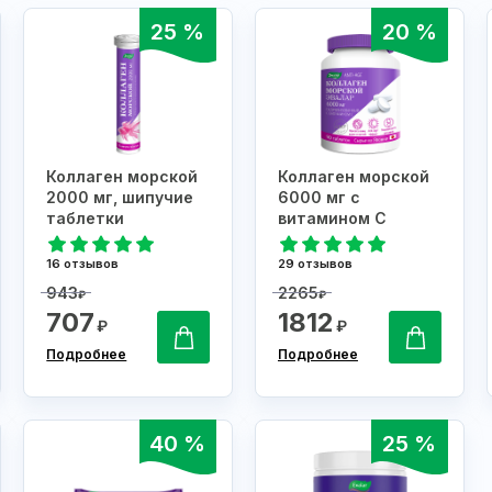
25 %
20 %
Коллаген морской
Коллаген морской
2000 мг, шипучие
6000 мг с
таблетки
витамином С
16 отзывов
29 отзывов
943
2265
₽
₽
707
1812
₽
₽
Подробнее
Подробнее
40 %
25 %