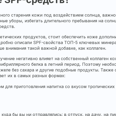
нного старения кожи под воздействием солнца, важн
ые уборы, избегать длительного пребывания на солнц
редств.
етических продуктов, стоит обеспечить коже дополн
робно описали SPF-свойства ТОП-5 ключевых минерал
ше внимания такой важной добавке, как коллаген.
учение негативно влияет на собственный коллаген ко
ибриллярного белка в летний период. Поэтому необх
желе без сахара и другие подобные продукты. Также
ет их в самых разных формах:
 для приготовления напитка со вкусом тропических 
куда бы вы ни отправлялись: в отпуск, на дачу, на пи