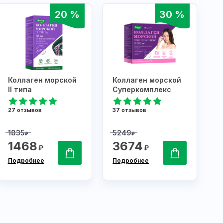
20 %
30 %
Коллаген морской
Коллаген морской
II типа
Суперкомплекс
27 отзывов
37 отзывов
1835
5249
₽
₽
1468
3674
₽
₽
Подробнее
Подробнее