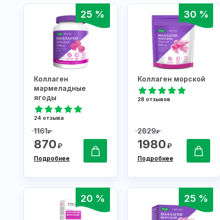
25 %
30 %
Коллаген
Коллаген морской
мармеладные
ягоды
28 отзывов
24 отзыва
1161
2829
₽
₽
870
1980
₽
₽
Подробнее
Подробнее
20 %
25 %