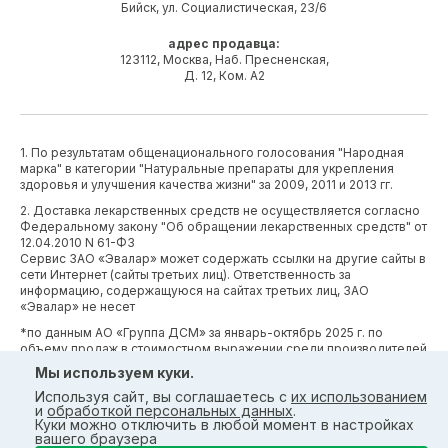
Бийск, ул. Социалистическая, 23/6
адрес продавца:
123112, Москва, Наб. Пресненская,
Д. 12, Ком. А2
1. По результатам общенационального голосования "Народная
марка" в категории "Натуральные препараты для укрепления
здоровья и улучшения качества жизни" за 2009, 2011 и 2013 гг.
2. Доставка лекарственных средств не осуществляется согласно
Федеральному закону "Об обращении лекарственных средств" от
12.04.2010 N 61-ФЗ
Сервис ЗАО «Эвалар» может содержать ссылки на другие сайты в
сети Интернет (сайты третьих лиц). Ответственность за
информацию, содержащуюся на сайтах третьих лиц, ЗАО
«Эвалар» не несет
*по данным АО «Группа ДСМ» за январь-октябрь 2025 г. по
объему продаж в стоимостном выражении среди производителей
БАД (без учета СТМ) БАД (без учета СТМ).
Мы используем куки.
*Производственные процессы и системы менеджмента ЗАО
Используя сайт, вы соглашаетесь с
их использованием
«Эвалар» сертифицированы в соответствии с требованиями
и
обработкой персональных данных
.
международных сертификатов GMP, ISO, HACCP
Куки можно отключить в любой момент в настройках
вашего браузера