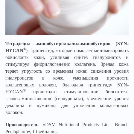
Тетрадецил аминобутиролвалиламинобутирик
(
SYN-
®
HYCAN
)
– трипептид, который помогает минимизировать
обвислость кожи, усиливая синтез гиалуронатов и
стимулируя фибриллогенезис коллагена. Зрелая кожа
теряет упругость со временем из-за: снижения уровня
гиалуронатов в коже, уменьшения прочности
коллагеновых волокон, благодаря трипептиду SYN-
®
HYCAN
происходит стимулирование биосинтеза
глюкозаминогликанов (гиалуроната), увеличение уровня
декорина и лумикана для упрочения коллагеновых
волокон.
Производитель
: «DSM Nutritional Products Ltd Branch
Pentapharm», Швейцария;