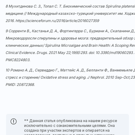
8 Мухитдинова С. З., Топал С. Т. Биохимический состав Spirulina platens
медицине // Международный казахско-турецкий университет им. Ходж
2016.
https://scienceforum.ru/2016/article/2016027359
9 Сорренти В., Кастанья Д. А., Фортингерра С., Буриани А., Скапанини Д.
Микроводоросли спирулины и здоровье мозга: предварительный обзор
клинических данных/ Spirulina Microalgae and Brain Health: A Scoping Re
Clinical Evidence. Drugs. 2021 May 22;19(6):293. doi:
10.3390/md19060293
.
PMC8224803.
10 Романо А. Д., Сервиддио Г., Маттейс А. Д., Белланти Ф., Ванмемьяле
стресс и старение/ Oxidative stress and aging. J Nephrol. 2010 Sep-Oct;23
PMID:
20872368
.
** Данная статья опубликована на нашем ресурсе
исключительно с ознакомительными целями. Она
создана при участии экспертов и опирается на