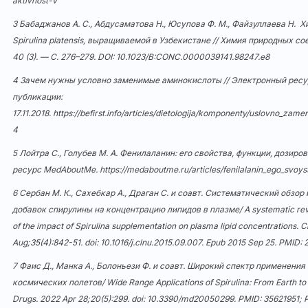
aktivnost-v
3 Бабаджанов А. С., Абдусаматова Н., Юсупова Ф. М., Файзуллаева Н. 
Spirulina platensis, выращиваемой в Узбекистане // Химия природных с
40 (3). — С. 276–279. DOI:
10.1023/B:CONC.0000039141.98247.e8
4 Зачем нужны условно заменимые аминокислоты // Электронный ресурс 
публикации:
17.11.2018.
https://befirst.info/articles/dietologija/komponenty/uslovno_zame
4
5 Лойтра С., Голубев М. А. Фенилаланин: его свойства, функции, дозиро
ресурс MedAboutMe.
https://medaboutme.ru/articles/fenilalanin_ego_svoyst
6 Сербан М. К., Сахебкар А., Драган С. и соавт. Систематический обзор
добавок спирулины на концентрацию липидов в плазме/ A systematic rev
of the impact of Spirulina supplementation on plasma lipid concentrations. Cl
Aug;35(4):842-51. doi:
10.1016/j.clnu.2015.09.007
. Epub 2015 Sep 25. PMID:
7 Фаис Д., Манка А., Болоньези Ф. и соавт. Широкий спектр применения
космических полетов/ Wide Range Applications of Spirulina: From Earth to
Drugs. 2022 Apr 28;20(5):299. doi:
10.3390/md20050299
. PMID: 35621951;