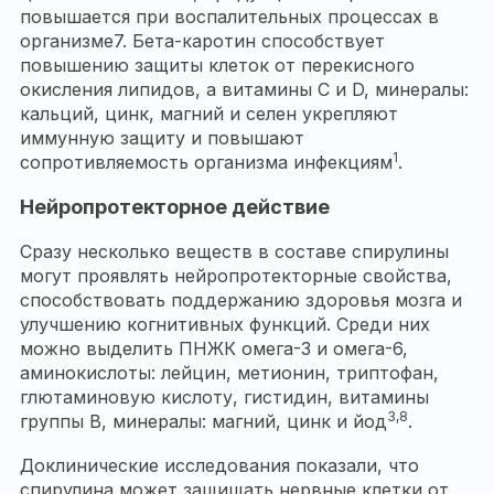
повышается при воспалительных процессах в
организме7. Бета-каротин способствует
повышению защиты клеток от перекисного
окисления липидов, а витамины C и D, минералы:
кальций, цинк, магний и селен укрепляют
иммунную защиту и повышают
1
сопротивляемость организма инфекциям
.
Нейропротекторное действие
Сразу несколько веществ в составе спирулины
могут проявлять нейропротекторные свойства,
способствовать поддержанию здоровья мозга и
улучшению когнитивных функций. Среди них
можно выделить ПНЖК омега-3 и омега-6,
аминокислоты: лейцин, метионин, триптофан,
глютаминовую кислоту, гистидин, витамины
3,8
группы B, минералы: магний, цинк и йод
.
Доклинические исследования показали, что
спирулина может защищать нервные клетки от