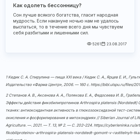
Как одолеть бессонницу?
Сон лучше всякого богатства, гласит народная
мудрость. Если накануне ночью нам не удалось
выспаться, то в течение всего дня мы чувствуем
себя разбитыми и лишенными сил.
5261
23.08.2017
1 Кедик С. А. Спирулина — пища XXI века / Кедик С. А., Ярцев Е. И., Гуль
Издательство «Фарма Центр», 2006. — 160 с.
https://bibl.ulspu.ru/files/20
2 Степанов А. В., Аксенова А. А., Полякова Е. А., Федосеева И. В., Грабель
Эффекты действия фикобилипротеинов Arthrospira platensis (Nordstedt)
тканях: антиоксидантная активность в глюкозооксидазной тест-систе
окисления и фосфорилирования в митохондриях // Siberian Journal of Lif
Agriculture. —. 2021. — Т. 13, № 2. — C. 202–224.
https://cyberleninka.ru/ar
fikobiliproteinov-arthrospira-platensis-nordstedt-gomont-v-rastitelnyh-tk