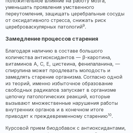
положительное влияние на работу мозга,
уменьшать проявления умственного
переутомления, защищать церебральные сосуды
от оксидативного стресса, снижать риск
9
цереброваскулярных патологий
.
Замедление процессов старения
Благодаря наличию в составе большого
количества антиоксидантов — β-каротина,
витаминов A, C, E, цистеина, фенилаланина, —
спирулина может продлевать молодость и
замедлять старение организма. Согласно одной
из теорий, именно избыточное образование
свободных радикалов запускает в организме
цепочку патологических реакций, которые
вызывают множественные нарушения работы
внутренних органов и в конечном итоге
10
приводят к преждевременному старению
.
Курсовой прием биодобавок с антиоксидантами,