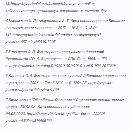
13.
https://cyberleninka.ru/article/n/novaya-metodika-
kolichestvennogo-opredeleniya-flavonoidov-v-tsvetkah-lipy
4 Кароматов И. Д., Абдувохидов А. Т. Липа сердцевидная // Биология
и интегративная медицина. — 2017. — № 8. — С. 134–
141.
https://cyberleninka.ru/article/n/lipa-serdtsevidnaya?
ysclid=m657cr1ayh563617295
5 Барнаулов О. Д. Фитотерапия простудных заболеваний
Руководство // О. Д. Баранаулов. — СПб. Лань, 1998. — 156
с.
https://rusneb.ru/catalog/000200_000018_RU_NLR_bibl_207280/
6 Данилюк О. А. Фитотерапия кашля у детей // Вопросы современной
педиатрии. — 2008. — Том 7, № 4. — С. 120–125.
https://vsp.spr-
journal.ru/jour/article/view/1439
7 Липы цветки (Tiliae flores). Описание // Справочник лекарственных
средств ВИДАЛЬ. Дата обновления публикации:
04.05.2020.
https://www.vidal.ru/drugs/tiliae_flores__29929?
ysclid=m63l2itz1i518496132