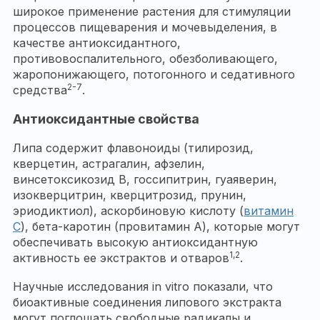
широкое применение растения для стимуляции
процессов пищеварения и мочевыделения, в
качестве антиоксидантного,
противовоспалительного, обезболивающего,
жаропонижающего, потогонного и седативного
2-7
средства
.
Антиоксидантные свойства
Липа содержит флавоноиды (тилирозид,
кверцетин, астрагалин, афзелин,
винсетоксикозид B, госсипитрин, гуаяверин,
изокверцитрин, кверцитрозид, прунин,
эриодиктиол), аскорбиновую кислоту (
витамин
С
), бета-каротин (провитамин А), которые могут
обеспечивать высокую антиоксидантную
1,2
активность ее экстрактов и отваров
.
Научные исследования in vitro показали, что
биоактивные соединения липового экстракта
могут поглощать свободные радикалы и