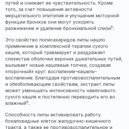
путей и снижает ее чувствительность. Кроме
того, за счет повышения активности
мерцательного эпителия и улучшения моторной
функции бронхов они могут ускорять
5
разжижение и удаление бронхиальной слизи
.
Это свойство полисахаридов липы нашло
применение в комплексной терапии сухого
кашля, который травмирует и раздражает
слизистые оболочки верхних дыхательных путей,
вызывает новые кашлевые толчки, создавая
«порочный» круг: воспаление–кашель–
воспаление. Благодаря противовоспалительным
и обезболивающим свойствам, экстракт липы
может уменьшать интенсивность навязчивого
сухого кашля и постепенно переводить его во
6
влажный
.
Способность липы активировать работу
бокаловидных клеток желудочно-кишечного
тракта, а также ее противовоспалительное и