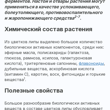
ферментов. Настои и отвары растения могут
применяться в качестве успокаивающего,
болеутоляющего, противовоспалительного
2-7
и жаропонижающего средства
.
Химический состав растения
Из цветков липы выделено большое количество
биологически активных компонентов, среди них:
эфирные масла, полисахариды (галактоза,
глюкоза, рамноза, ксилоза, галактуроновая
кислота), тритерпеновые сапонины,
флавоноиды
,
дубильные вещества, аскорбиновая кислота
(витамин С), каротин, воск, фитонциды и горькие
1
вещества
.
Полезные свойства
Большое разнообразие биологически активных
веществ в составе цветков липы обусловливает