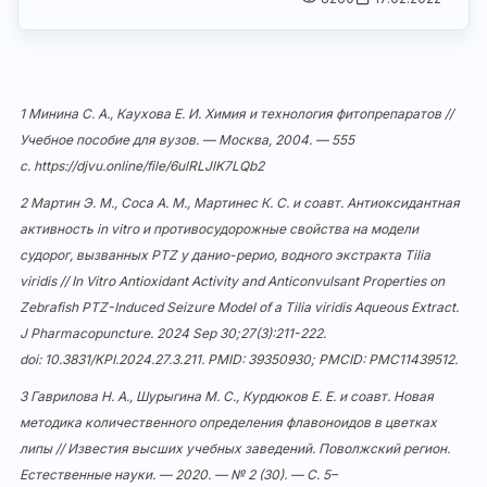
1 Минина С. А., Каухова Е. И. Химия и технология фитопрепаратов //
Учебное пособие для вузов. — Москва, 2004. — 555
с.
https://djvu.online/file/6ulRLJlK7LQb2
2 Мартин Э. М., Соса А. М., Мартинес К. С. и соавт. Антиоксидантная
активность in vitro и противосудорожные свойства на модели
судорог, вызванных PTZ у данио-рерио, водного экстракта Tilia
viridis // In Vitro Antioxidant Activity and Anticonvulsant Properties on
Zebrafish PTZ-Induced Seizure Model of a Tilia viridis Aqueous Extract.
J Pharmacopuncture. 2024 Sep 30;27(3):211-222.
doi:
10.3831/KPI.2024.27.3.211
. PMID: 39350930; PMCID: PMC11439512.
3 Гаврилова Н. А., Шурыгина М. С., Курдюков Е. Е. и соавт. Новая
методика количественного определения флавоноидов в цветках
липы // Известия высших учебных заведений. Поволжский регион.
Естественные науки. — 2020. — № 2 (30). — С. 5–