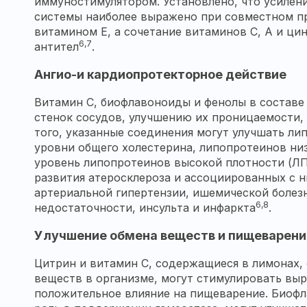
иммуностимулятором. Установлено, что усилен
системы наиболее выражено при совместном п
витамином E, а сочетание витаминов C, A и ци
6,7
антител
.
Ангио-и кардиопротекторное действие
Витамин C, биофлавоноиды и фенолы в состав
стенок сосудов, улучшению их проницаемости, 
того, указанные соединения могут улучшать ли
уровни общего холестерина, липопротеинов ни
уровень липопротеинов высокой плотности (ЛП
развития атеросклероза и ассоциированных с н
артериальной гипертензии, ишемической болез
6,8
недостаточности, инсульта и инфаркта
.
Улучшение обмена веществ и пищеварени
Цитрин и витамин С, содержащиеся в лимонах,
веществ в организме, могут стимулировать выр
положительное влияние на пищеварение. Биоф