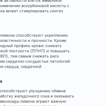
ие активности клеток иммунной
рименении аскорбиновой кислоты с
нка может стимулировать синтез
е лимона способствуют укреплению
эластичности и прочности. Кроме
пидный профиль крови: снижать
зкой плотности (ЛПНП) и повышать
ВП), тем самым снижать риск
им сердечно-сосудистых патологий:
ни сердца, сердечной
я
 способствуют улучшению обмена
аботку желудочного сока и оказывать
лавоноиды лимона играют важную