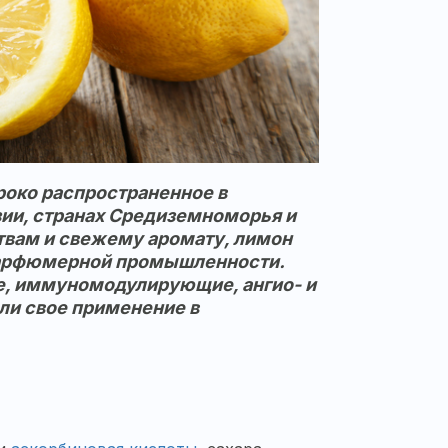
роко распространенное в
зии, странах Средиземноморья и
твам и свежему аромату, лимон
 парфюмерной промышленности.
е, иммуномодулирующие, ангио- и
ли свое применение в