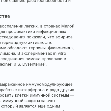
, повышению работоспособности и
ства
воспалении легких, в странах Малой
для профилактики инфекционных
сследования показали, что эфирное
ктерицидную активность.
ами обладают терпены, флавоноиды,
имона. В экспериментах in vitro
соединения лимона проявляли в
5
neri и S. Dysenteriae
.
ь выраженное иммуномодулирующее
ыработке интерферона и ряда других
ировать клетки иммунной системы —
ю иммунной защиты за счет
 который является еще одним