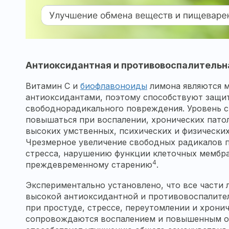
Антиоксидантная и противовоспалительн
Витамин C и
биофлавоноиды
лимона являются 
антиоксидантами, поэтому способствуют защит
свободнорадикального повреждения. Уровень 
повышаться при воспалении, хронических патол
высоких умственных, психических и физических
Чрезмерное увеличение свободных радикалов 
стресса, нарушению функции клеточных мембр
4
преждевременному старению
.
Экспериментально установлено, что все части 
высокой антиоксидантной и противовоспалител
при простуде, стрессе, переутомлении и хрони
сопровождаются воспалением и повышенным о