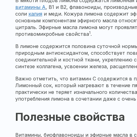
В мякоти плодов лимона содержатся лимонная
витамины А
, В1 и В2, флавоноиды, производны
соли
калия
и меди. Кожура лимона содержит эф
основным компонентам эфирного масла относят
цитраль. Эфирные масла лимона могут проявля
1
противомикробные свойства
.
В лимоне содержится половина суточной нормы
природным антиоксидантом, способствует по
соединительной и костной ткани, укреплению с
синтезе коллагена, усвоении железа, расщепле
Важно отметить, что витамин С содержится в п
Лимонный сок, который нагревают в течение п
практически не теряет изначального количества
употребления лимона в сочетании даже с очень
Полезные свойства
Витамины, биофлавоноиды и эфирные масла в 