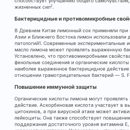
способствует улучшению общего самочувствия
2
жизненных сил
.
Бактерицидные и противомикробные свой
В Древнем Китае лимонный сок применяли при 
Азии и Ближнего Востока лимон использовали 
патологий1. Современные экспериментальные и
масло лимона может проявлять выраженную ба
Установлено, что противомикробными свойств
фенольные соединения и органические кислоты л
наиболее выраженное бактерицидное действие 
отношении грамотрицательных бактерий — S. Flex
Повышение иммунной защиты
Органические кислоты лимона могут проявлят
действие. Аскорбиновая кислота участвует в в
цитокинов, а при вирусной атаке может актив
лейкоциты. Она также способствует повышени
поддержания достаточного уровня витамина E,