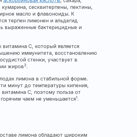
 и
аскорбиновая кислоты
, сахара,
е кумарина, сесквитерпены, пектины,
ирное масло и флавоноиды. К
ся терпен лимонен и альдегид
ть выраженные бактерицидные и
 витамина С, который является
вышению иммунитета, восстановлению
осудистой стенки, участвует в
3
нии жиров
.
лодах лимона в стабильной форме.
яти минут до температуры кипения,
 витамина С, поэтому польза от
1
 горячим чаем не уменьшается
.
составе лимона обладают широким