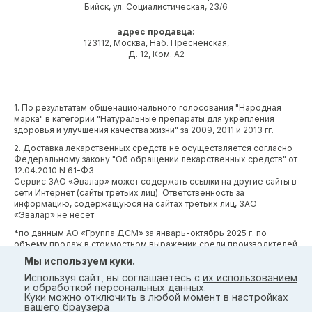
Бийск, ул. Социалистическая, 23/6
адрес продавца:
123112, Москва, Наб. Пресненская,
Д. 12, Ком. А2
1. По результатам общенационального голосования "Народная
марка" в категории "Натуральные препараты для укрепления
здоровья и улучшения качества жизни" за 2009, 2011 и 2013 гг.
2. Доставка лекарственных средств не осуществляется согласно
Федеральному закону "Об обращении лекарственных средств" от
12.04.2010 N 61-ФЗ
Сервис ЗАО «Эвалар» может содержать ссылки на другие сайты в
сети Интернет (сайты третьих лиц). Ответственность за
информацию, содержащуюся на сайтах третьих лиц, ЗАО
«Эвалар» не несет
*по данным АО «Группа ДСМ» за январь-октябрь 2025 г. по
объему продаж в стоимостном выражении среди производителей
БАД (без учета СТМ) БАД (без учета СТМ).
Мы используем куки.
*Производственные процессы и системы менеджмента ЗАО
Используя сайт, вы соглашаетесь с
их использованием
«Эвалар» сертифицированы в соответствии с требованиями
и
обработкой персональных данных
.
международных сертификатов GMP, ISO, HACCP
Куки можно отключить в любой момент в настройках
вашего браузера