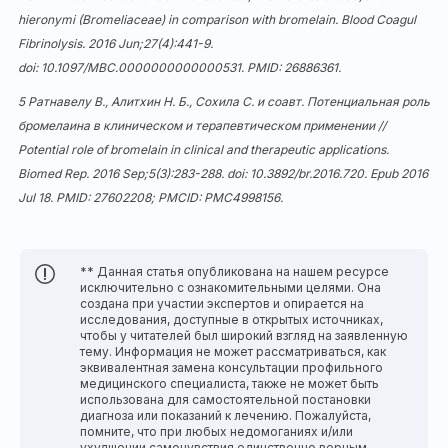
hieronymi (Bromeliaceae) in comparison with bromelain. Blood Coagul
Fibrinolysis. 2016 Jun;27(4):441-9.
doi:
10.1097/MBC.0000000000000531
. PMID: 26886361.
5 Ратнавелу В., Алитхин Н. Б., Сохила С. и соавт. Потенциальная роль
бромелаина в клиническом и терапевтическом применении //
Potential role of bromelain in clinical and therapeutic applications.
Biomed Rep. 2016 Sep;5(3):283-288. doi:
10.3892/br.2016.720
. Epub 2016
Jul 18. PMID: 27602208; PMCID: PMC4998156.
** Данная статья опубликована на нашем ресурсе
исключительно с ознакомительными целями. Она
создана при участии экспертов и опирается на
исследования, доступные в открытых источниках,
чтобы у читателей был широкий взгляд на заявленную
тему. Информация не может рассматриваться, как
эквивалентная замена консультации профильного
медицинского специалиста, также не может быть
использована для самостоятельной постановки
диагноза или показаний к лечению. Пожалуйста,
помните, что при любых недомоганиях и/или
ухудшении самочувствия единственно верным