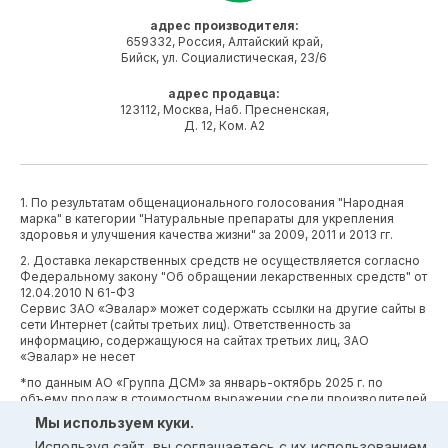
адрес производителя:
659332, Россия, Алтайский край,
Бийск, ул. Социалистическая, 23/6
адрес продавца:
123112, Москва, Наб. Пресненская,
Д. 12, Ком. А2
1. По результатам общенационального голосования "Народная
марка" в категории "Натуральные препараты для укрепления
здоровья и улучшения качества жизни" за 2009, 2011 и 2013 гг.
2. Доставка лекарственных средств не осуществляется согласно
Федеральному закону "Об обращении лекарственных средств" от
12.04.2010 N 61-ФЗ
Сервис ЗАО «Эвалар» может содержать ссылки на другие сайты в
сети Интернет (сайты третьих лиц). Ответственность за
информацию, содержащуюся на сайтах третьих лиц, ЗАО
«Эвалар» не несет
*по данным АО «Группа ДСМ» за январь-октябрь 2025 г. по
объему продаж в стоимостном выражении среди производителей
БАД (без учета СТМ) БАД (без учета СТМ).
Мы используем куки.
*Производственные процессы и системы менеджмента ЗАО
Используя сайт, вы соглашаетесь с
их использованием