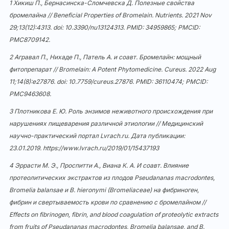
1 Хикиш П., Бернасинска-Сломчевска Д. Полезные свойства
бромелайна // Beneficial Properties of Bromelain. Nutrients. 2021 Nov
29;13(12):4313. doi:
10.3390/nu13124313
. PMID: 34959865; PMCID:
PMC8709142.
2 Агравал П., Нихаде П., Патель А. и соавт. Бромелайн: мощный
фитопрепарат // Bromelain: A Potent Phytomedicine. Cureus. 2022 Aug
11;14(8):e27876. doi:
10.7759/cureus.27876
. PMID: 36110474; PMCID:
PMC9463608.
3 Плотникова Е. Ю. Роль энзимов неживотного происхождения при
нарушениях пищеварения различной этиологии // Медицинский
научно-практический портал Lvrach.ru. Дата публикации:
23.01.2019.
https://www.lvrach.ru/2019/01/15437193
4 Эррасти М. Э., Проспитти А., Виана К. А. И соавт. Влияние
протеолитических экстрактов из плодов Pseudananas macrodontes,
Bromelia balansae и B. hieronymi (Bromeliaceae) на фибриноген,
фибрин и свертываемость крови по сравнению с бромелайном //
Effects on fibrinogen, fibrin, and blood coagulation of proteolytic extracts
from fruits of Pseudananas macrodontes, Bromelia balansae, and B.