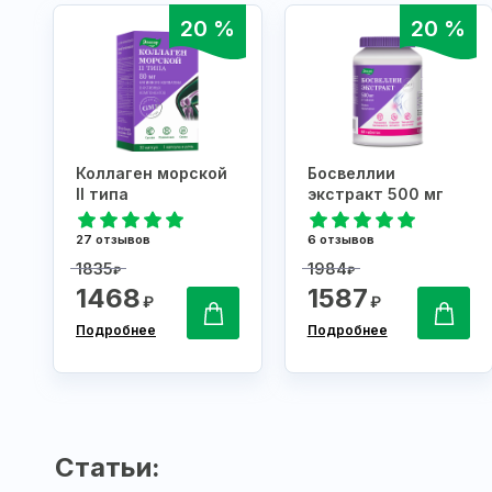
20 %
20 %
Коллаген морской
Босвеллии
II типа
экстракт 500 мг
27 отзывов
6 отзывов
1835
1984
₽
₽
1468
1587
₽
₽
Подробнее
Подробнее
Статьи: