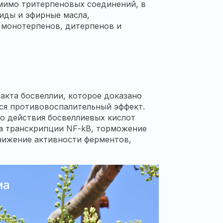
омимо тритерпеновых соединений, в
иды и эфирные масла,
 монотерпенов, дитерпенов и
кта босвеллии, которое доказано
ся противовоспалительный эффект.
го действия босвеллиевых кислот
а транскрипции NF-kB, торможение
снижение активности ферментов,