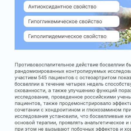
Противовоспалительное действие босвеллии б
рандомизированных контролируемых исследован
участием 545 пациентов с остеоартритом показ
босвеллии в течение четырех недель способств
скованности, а также улучшению функций пора
исследование, проведенное российскими учены
пациентов, также продемонстрировало эффекти
сочетании с хондроитином и глюкозамином при
исследования установили, что босвеллиевые к
основой терапии, проявлять анальгетическое и
при этом не вызывают побочных эффектов и х