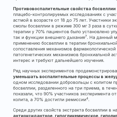
Противовоспалительные свойства босвеллии
плацебо-контролируемых исследованиях с учас
астмой в возрасте от 18 до 75 лет. Участники 
смолы босвеллии в режиме 300 мг 3 раза в сутк
терапии у 70% пациентов было установлено улу
7
так и функции внешнего дыхания
. На данный 
применению босвеллии в терапии бронхиальной
сопоставления механизмов фармакологической 
патогенетических механизмов бронхиальной ас
интерес и требуют дальнейшего изучения.
Ряд научных экспериментов продемонстрировал
уменьшать воспалительные процессы в желу
одном исследовании добровольцы с колитом п
босвеллии, разделенного на три приема, в тече
показали, что 90% участников эксперимента 
4
колита, а 70% достигли ремиссии
.
Среди других свойств экстракта босвеллии в н
антиоксидантное, гипогликемическое, гиполи