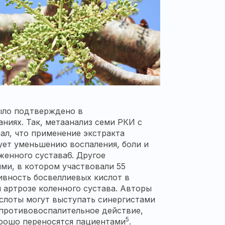
ыло подтверждено в
иях. Так, метаанализ семи РКИ с
ал, что применение экстракта
ует уменьшению воспаления, боли и
женного сустава6. Другое
ми, в котором участвовали 55
вность босвеллиевых кислот в
 артрозе коленного сустава. Авторы
ислоты могут выступать синергистами
 противовоспалительное действие,
5
орошо переносятся пациентами
.