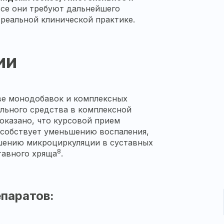
все они требуют дальнейшего
 реальной клинической практике.
ии
аве монодобавок и комплексных
ельного средства в комплексной
оказано, что курсовой прием
особствует уменьшению воспаления,
чшению микроциркуляции в суставных
8
тавного хряща
.
паратов: