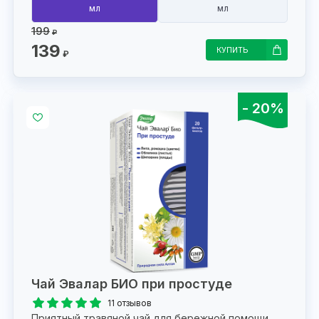
мл
мл
199
₽
139
КУПИТЬ
₽
- 20%
Чай Эвалар БИО при простуде
11 отзывов
Приятный травяной чай для бережной помощи