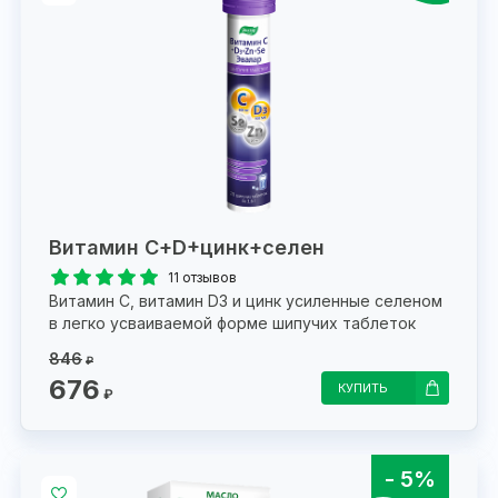
Витамин С+D+цинк+селен
11 отзывов
Витамин С, витамин D3 и цинк усиленные селеном
в легко усваиваемой форме шипучих таблеток
846
₽
676
КУПИТЬ
₽
- 5%