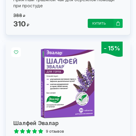
при простуде
388
₽
310
КУПИТЬ
₽
- 15%
Шалфей Эвалар
9 отзывов