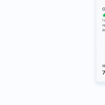
О
1
о
д
1