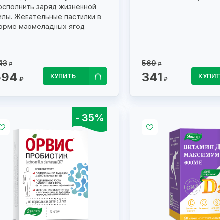
осполнить заряд жизненной
илы. Жевательные пастилки в
орме мармеладных ягод
43
569
₽
₽
594
341
КУПИТЬ
КУПИТ
₽
₽
- 35%