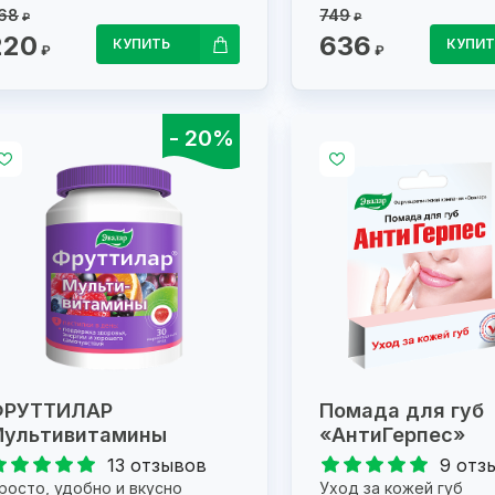
68
749
₽
₽
220
636
КУПИТЬ
КУПИТ
₽
₽
- 20%
ФРУТТИЛАР
Помада для губ
ультивитамины
«АнтиГерпес»
13 отзывов
9 отз
росто, удобно и вкусно
Уход за кожей губ