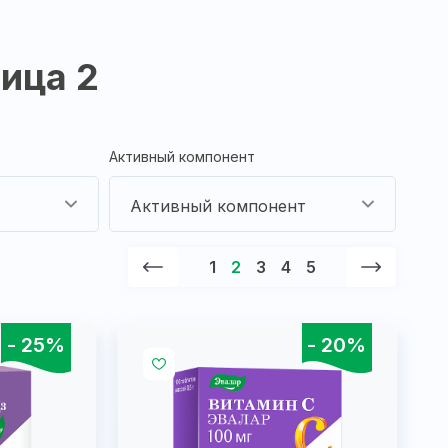
ница 2
Активный компонент
1
2
3
4
5
- 25%
- 20%