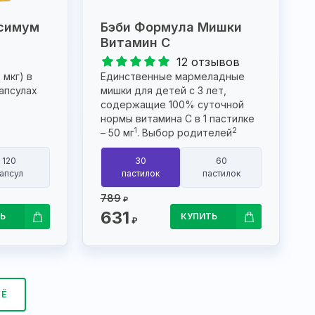
симум
Бэби Формула Мишки
Витамин С
12 отзывов
 мкг) в
Единственные мармеладные
апсулах
мишки для детей с 3 лет,
содержащие 100% суточной
нормы витамина С в 1 пастилке
1
2
– 50 мг
. Выбор родителей
120
30
60
апсул
пастилок
пастилок
789
₽
631
Ь
КУПИТЬ
₽
ЩЁ