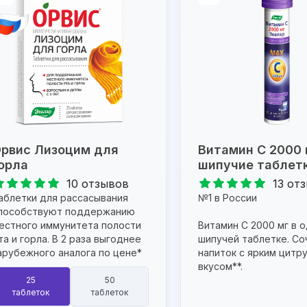
рвис Лизоцим для
Витамин С 2000 
орла
шипучие таблет
10 отзывов
13 от
аблетки для рассасывания
№1 в России
пособствуют поддержанию
естного иммунитета полости
Витамин С 2000 мг в 
та и горла. В 2 раза выгоднее
шипучей таблетке. Со
арубежного аналога по цене*
напиток с ярким цитр
вкусом**.
25
50
таблеток
таблеток