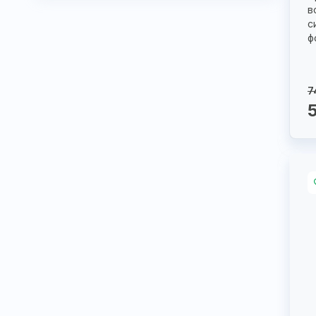
в
с
ф
7