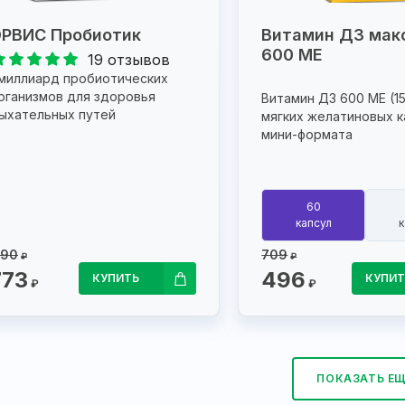
РВИС Пробиотик
Витамин Д3 мак
600 МЕ
19 отзывов
 миллиард пробиотических
рганизмов для здоровья
Витамин Д3 600 МЕ (15
ыхательных путей
мягких желатиновых к
мини-формата
60
капсул
к
190
709
₽
₽
773
496
КУПИТЬ
КУПИТ
₽
₽
ПОКАЗАТЬ Е