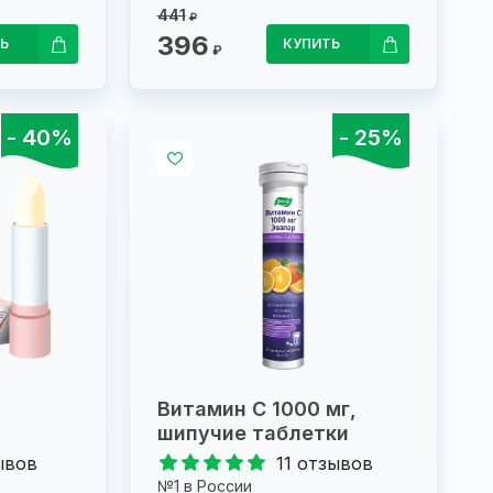
441
₽
396
Ь
КУПИТЬ
₽
- 40%
- 25%
Витамин С 1000 мг,
шипучие таблетки
ывов
11 отзывов
№1 в России