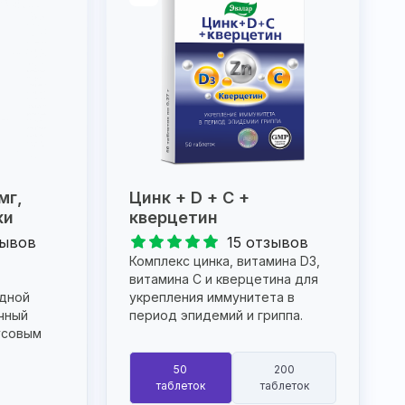
мг,
Цинк + D + С +
ки
кверцетин
зывов
15 отзывов
Комплекс цинка, витамина D3,
витамина С и кверцетина для
одной
укрепления иммунитета в
чный
период эпидемий и гриппа.
усовым
50
200
таблеток
таблеток