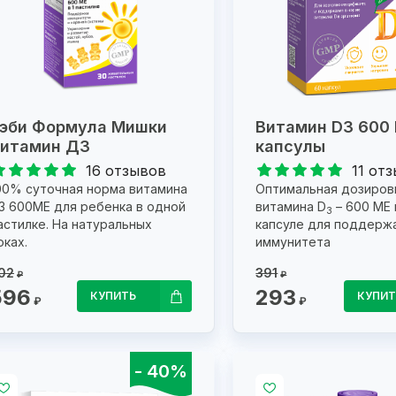
эби Формула Мишки
Витамин D3 600
итамин Д3
капсулы
16 отзывов
11 от
00% суточная норма витамина
Оптимальная дозиров
3 600МЕ для ребенка в одной
витамина D
– 600 МЕ 
3
астилке. На натуральных
капсуле для поддерж
оках.
иммунитета
02
391
₽
₽
596
293
КУПИТЬ
КУПИТ
₽
₽
- 40%