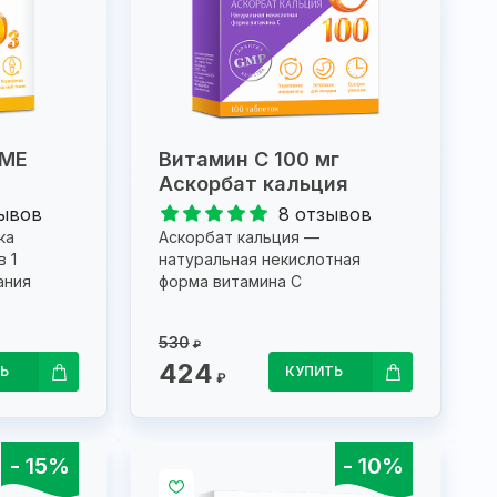
 МЕ
Витамин С 100 мг
Аскорбат кальция
зывов
8 отзывов
ка
Аскорбат кальция —
в 1
натуральная некислотная
ания
форма витамина С
530
₽
424
Ь
КУПИТЬ
₽
- 15%
- 10%