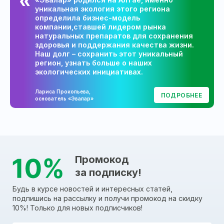
уникальная экология этого региона
определила бизнес-модель
компании,ставшей лидером рынка
натуральных препаратов для сохранения
здоровья и поддержания качества жизни.
Наш долг – сохранить этот уникальный
регион, узнать больше о наших
экологических инициативах.
Лариса Прокопьева,
ПОДРОБНЕЕ
основатель «Эвалар»
Промокод
за подписку!
Будь в курсе новостей и интересных статей,
подпишись на рассылку и получи промокод на скидку
10%! Только для новых подписчиков!