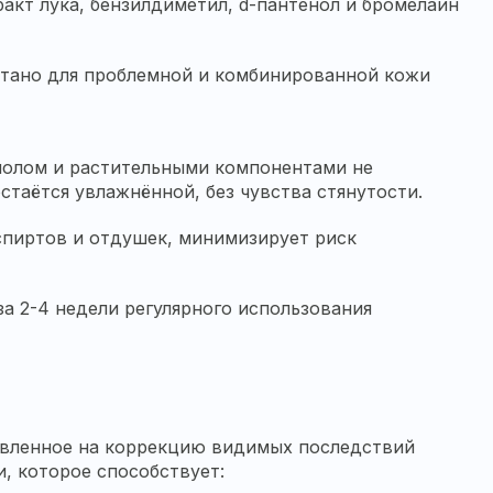
акт лука, бензилдиметил, d-пантенол и бромелаин
отано для проблемной и комбинированной кожи
енолом и растительными компонентами не
таётся увлажнённой, без чувства стянутости.
спиртов и отдушек, минимизирует риск
а 2-4 недели регулярного использования
равленное на коррекцию видимых последствий
, которое способствует: