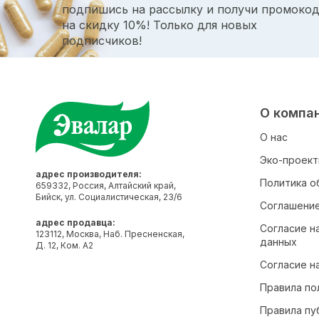
подпишись на рассылку и получи промоко
на скидку 10%! Только для новых
подписчиков!
О компа
О нас
Эко-проек
адрес производителя:
Политика о
659332, Россия, Алтайский край,
Бийск, ул. Социалистическая, 23/6
Соглашение
адрес продавца:
Согласие н
123112, Москва, Наб. Пресненская,
данных
Д. 12, Ком. А2
Согласие н
Правила по
Правила пу