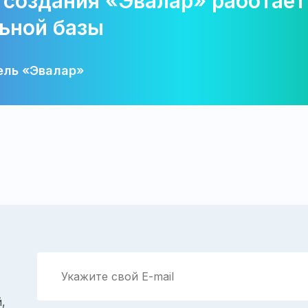
 создания «Эвалар» работает
ьной базы
ель «Эвалар»
,