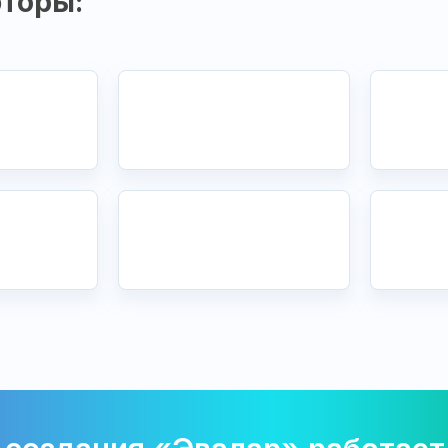
торы: