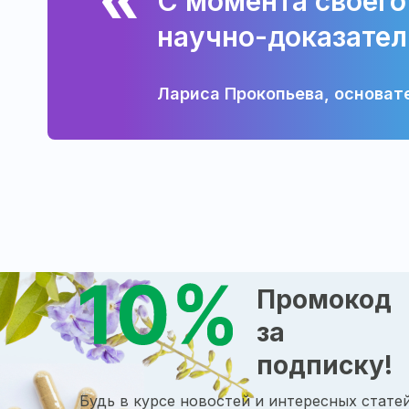
С момента своего
научно-доказател
Лариса Прокопьева, основат
Промокод
за
подписку!
Будь в курсе новостей и интересных статей