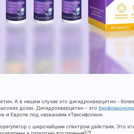
етин. А в нашем случае это дигидрокверцетин - боле
высоких дозах. Дигидрокверцетин – это
биофлавонои
ике и Европе под названием «Таксифолин».
орегулятор с широчайшим спектром действия. Это э
9,10
дикалами и развитию воспаления
.