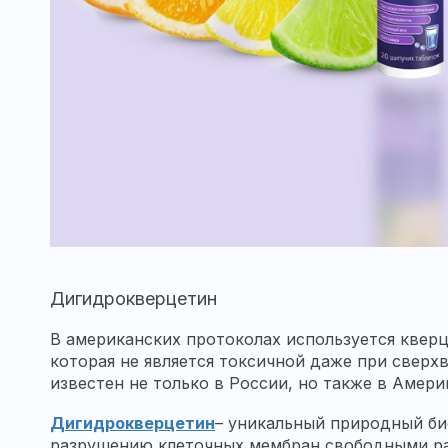
Дигидрокверцетин
В американских протоколах используется кверц
которая не является токсичной даже при сверх
известен не только в России, но также в Амер
Дигидрокверцетин
– уникальный природный би
разрушению клеточных мембран свободными ра