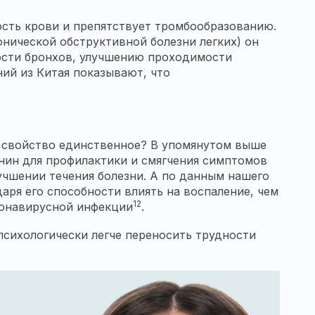
ость крови и препятствует тромбообразованию.
нической обструктивной болезни легких) он
ости бронхов, улучшению проходимости
ний из Китая показывают, что
то свойство единственное? В упомянутом выше
нин для профилактики и смягчения симптомов
учшении течения болезни. А по данным нашего
аря его способности влиять на воспаление, чем
12
ронавирусной инфекции
.
психологически легче переносить трудности