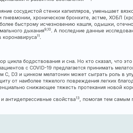
яние сосудистой стенки капилляров, уменьшает вязк
 пневмонии, хроническом бронхите, астме, ХОБЛ (хро
 более быстрому исчезновению кашля, одышки, отечн
9,10
рмального дыхания
. А последние данные исследова
11
в коронавируса
.
тор цикла бодрствования и сна. Но кто сказал, что э
пациентов с COVID-19 предлагается принимать мелато
м C, D3 и цинком мелатонин может сыграть роль в ул
иту от наиболее тяжелого повреждения легких благод
тенциально снижающее тяжесть протекания новой ко
13
 и антидепрессивные свойства
, помогая тем самым 