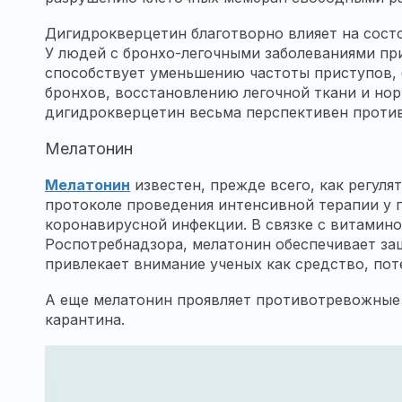
Дигидрокверцетин благотворно влияет на состо
У людей с бронхо-легочными заболеваниями при
способствует уменьшению частоты приступов,
бронхов, восстановлению легочной ткани и но
дигидрокверцетин весьма перспективен проти
Мелатонин
Мелатонин
известен, прежде всего, как регуля
протоколе проведения интенсивной терапии у 
коронавирусной инфекции. В связке с витамино
Роспотребнадзора, мелатонин обеспечивает защ
привлекает внимание ученых как средство, по
А еще мелатонин проявляет противотревожные
карантина.