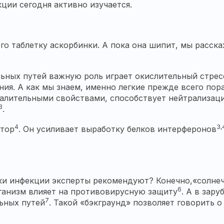
ции сегодня активно изучается.
го таблетку аскорбинки. А пока она шипит, мы расск
ьных путей важную роль играет окислительный стрес
ния. А как мы знаем, именно легкие прежде всего по
лительными свойствами, способствует нейтрализаци
3
.
4
3,
ятор
. Он усиливает выработку белков интерферонов
ки инфекции эксперты рекомендуют? Конечно,
«солне
6
рганизм влияет на противовирусную защиту
. А в зар
7
ьных путей
. Такой «бэкграунд» позволяет говорить 