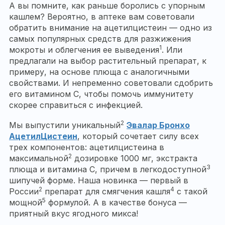
А вы помните, как раньше боролись с упорным
кашлем? Вероятно, в аптеке вам советовали
обратить внимание на ацетилцистеин — одно из
самых популярных средств для разжижения
1
мокроты и облегчения ее выведения
. Или
предлагали на выбор растительный препарат, к
примеру, на основе плюща с аналогичными
свойствами. И непременно советовали сдобрить
его витамином С, чтобы помочь иммунитету
скорее справиться с инфекцией.
2
Мы выпустили уникальный
Эвалар Бронхо
АцетилЦистеин
, который сочетает силу всех
трех компонентов: ацетилцистеина в
2
максимальной
дозировке 1000 мг, экстракта
3
плюща и витамина С, причем в легкодоступной
шипучей форме. Наша новинка — первый в
2
4
России
препарат для смягчения кашля
с такой
5
мощной
формулой. А в качестве бонуса —
приятный вкус ягодного микса!