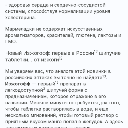
- здоровья сердца и сердечно-сосудистой
системы, способствуя нормализации уровня
холестерина.
Мармеладки не содержат искусственных
ароматизаторов, красителей, глютена, лактозы и
ГМО.
12
Новый Изжогофф: первые в России
шипучие
13
таблетки… от изжоги
Мы уверяем вас, что аналога этой новинки в
13
российских аптеках вы точно не найдете
.
12
Изжогофф
— первый
препарат в
3
легкодоступной
шипучей форме с
предназначением, которое отражено в его
названии. Меньше минуты потребуется для того,
чтобы таблетка растворилась в воде, и еще
несколько мгновений, чтобы готовый раствор с
приятным вкусом манго попал в желудок. А здесь
два активных компонента — натрия