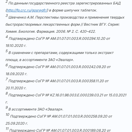
2
По данным государственного реестра зарегистрированных БАД
(
http://fp.crc.ru/gosregfr/
) в форме шипучих таблеток.
3
Шевченко А.М. Перспективы производства и применения твердых
быстрорастворимых лекарственных форм // Вестник ВГУ. Серия:
Химия. Биология. Фармация. 2006. № 2. С. 420–422.
4
Подтверждено СоГР № AM.01.07.01.003.R.000294.10.20 от
19.10.2020 г.
5
В сравнении с препаратами, содержащими только экстракт
плюща, в ассортименте ЗАО «Эвалар».
6
Подтверждено СоГР № АМ.01.07.01.003.R.000242.09.20 от
18.09.2020 г.
7
Подтверждено СоГР № АМ.01.07.01.003.R.000358.11.20 от
20.11.2020 г.
8
Подтверждено СоГР № KZ.16.01.98.003.E.000239.03.21 от 15.03.2021
г.
9
В ассортименте ЗАО «Эвалар».
10
Подтверждено СоГР № АМ.01.07.01.003.R.000258.09.20 от
25.09.2020 г.
11
Подтверждено СоГР № AM.01.07.01.003.R.000189.08.20 от