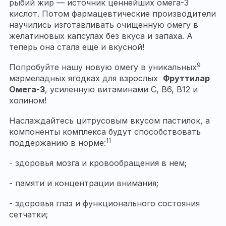
рыбий жир — источник ценнейших омега-3
кислот. Потом фармацевтические производители
научились изготавливать очищенную омегу в
желатиновых капсулах без вкуса и запаха. А
теперь она стала еще и вкусной!
9
Попробуйте нашу новую омегу в уникальных
мармеладных ягодках для взрослых
Фруттилар
Омега-3
, усиленную витаминами С, В6, В12 и
холином!
Наслаждайтесь цитрусовым вкусом пастилок, а
компоненты комплекса будут способствовать
11
поддержанию в норме:
- здоровья мозга и кровообращения в нем;
- памяти и концентрации внимания;
- здоровья глаз и функционального состояния
сетчатки;