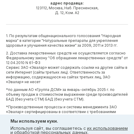
адрес продавца:
123112, Москва, Наб. Пресненская,
Д. 12, Ком. А2
1. По результатам общенационального голосования "Народная
марка" в категории "Натуральные препараты для укрепления
здоровья и улучшения качества жизни" за 2009, 2011 и 2013 гг.
2. Доставка лекарственных средств не осуществляется согласно
Федеральному закону "Об обращении лекарственных средств" от
12.04.2010 N 61-ФЗ
Сервис ЗАО «Эвалар» может содержать ссылки на другие сайты в
сети Интернет (сайты третьих лиц). Ответственность за
информацию, содержащуюся на сайтах третьих лиц, ЗАО
«Эвалар» не несет
*по данным АО «Группа ДСМ» за январь-октябрь 2025 г. по
объему продаж в стоимостном выражении среди производителей
БАД (без учета СТМ) БАД (без учета СТМ).
*Производственные процессы и системы менеджмента ЗАО
«Эвалар» сертифицированы в соответствии с требованиями
международных сертификатов GMP, ISO, HACCP
Мы используем куки.
Используя сайт, вы соглашаетесь с
их использованием
и
обработкой персональных данных
.