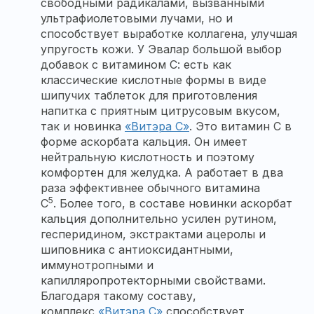
свободными радикалами, вызванными
ультрафиолетовыми лучами, но и
способствует выработке коллагена, улучшая
упругость кожи. У Эвалар большой выбор
добавок с витамином С: есть как
классические кислотные формы в виде
шипучих таблеток для приготовления
напитка с приятным цитрусовым вкусом,
так и новинка
«Витэра С»
. Это витамин С в
форме аскорбата кальция. Он имеет
нейтральную кислотность и поэтому
комфортен для желудка. А работает в два
раза эффективнее обычного витамина
5
С
. Более того, в составе новинки аскорбат
кальция дополнительно усилен рутином,
гесперидином, экстрактами ацеролы и
шиповника с антиоксидантными,
иммунотропными и
капилляропротекторными свойствами.
Благодаря такому составу,
комплекс
«
Витэра С
»
способствует