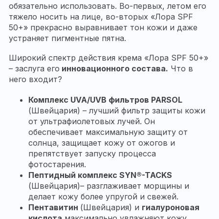
обязательно использовать. Во-первых, летом его
тяжело носить на лице, во-вторых «Лора SPF
50+» прекрасно выравнивает тон кожи и даже
устраняет пигментные пятна.
Широкий спектр действия крема «Лора SPF 50+»
– заслуга его
инновационного состава.
Что в
него входит?
Комплекс
UVA/
UVB фильтров
PARSOL
(Швейцария) – лучший фильтр защиты кожи
от ультрафиолетовых лучей. Он
обеспечивает максимальную защиту от
солнца, защищает кожу от ожогов и
препятствует запуску процесса
фотостарения.
Пептидный комплекс
SYN
®
-
TACKS
(Швейцария)– разглаживает морщины и
делает кожу более упругой и свежей.
Пентавитин
(Швейцария) и
гиалуроновая
кислота
максимально увлажняют кожу.