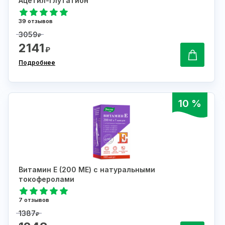
Ацетил-глутатион
39 отзывов
3059
₽
2141
₽
Подробнее
10 %
Витамин Е (200 МЕ) с натуральными
токоферолами
7 отзывов
1387
₽