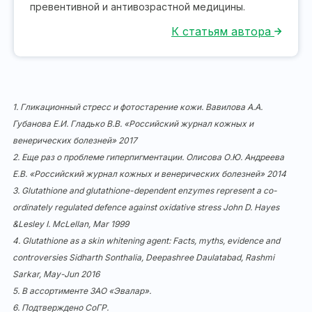
превентивной и антивозрастной медицины.
К статьям автора
1.
Гликационный стресс и фотостарение кожи. Вавилова А.А.
Губанова Е.И. Гладько В.В. «Российский журнал кожных и
венерических болезней» 2017
2.
Еще раз о проблеме гиперпигментации. Олисова О.Ю. Андреева
Е.В. «Российский журнал кожных и венерических болезней» 2014
3.
Glutathione and glutathione-dependent enzymes represent a co-
ordinately regulated defence against oxidative stress John D. Hayes
&Lesley I. McLellan, Mar 1999
4.
Glutathione as a skin whitening agent: Facts, myths, evidence and
controversies Sidharth Sonthalia, Deepashree Daulatabad, Rashmi
Sarkar, May-Jun 2016
5.
В ассортименте ЗАО «Эвалар».
6.
Подтверждено СоГР.