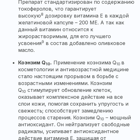
Препарат стандартизирован по содержанию
токоферолов, что гарантирует
8
высокую
дозировку витамина Е в каждой
желатиновой капсуле – 200 МЕ. А так как
данный витамин относится к
жирорастворимым, для его лучшего
9
усвоения
в состав добавлено оливковое
масло.
Коэнзим Q
.
Применение коэнзима Q
в
10
10
косметологии и антивозрастной медицине
стало настоящим прорывом в борьбе с
возрастными изменениями. Коэнзим
Q
стимулирует обновление клеток,
10
оказывает комплексное действие на все
слои кожи, помогая сохранить упругость и
свежесть; способствует замедлению
процессов старения. Коэнзим Q
– мощный
10
антиоксидант. Он нейтрализует свободные
радикалы, усиливает антиоксидантное
действие витамина Е, защищая от