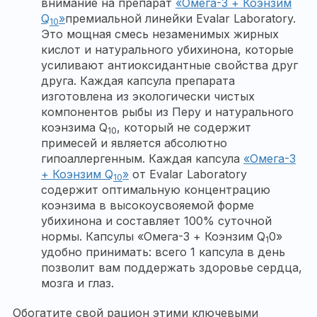
внимание на препарат
«Омега-3 + Коэнзим
Q
»
премиальной линейки Evalar Laboratory.
10
Это мощная смесь незаменимых жирных
кислот и натурального убихинона, которые
усиливают антиоксидантные свойства друг
друга. Каждая капсула препарата
изготовлена из экологически чистых
компонентов рыбы из Перу и натурального
коэнзима Q
, который не содержит
10
примесей и является абсолютно
гипоаллергенным. Каждая капсула
«Омега-3
+ Коэнзим Q
»
от Evalar Laboratory
10
содержит оптимальную концентрацию
коэнзима в высокоусвояемой форме
убихинона и составляет 100% суточной
нормы. Капсулы «Омега-3 + Коэнзим Q
0»
1
удобно принимать: всего 1 капсула в день
позволит вам поддержать здоровье сердца,
мозга и глаз.
Обогатите свой рацион этими ключевыми